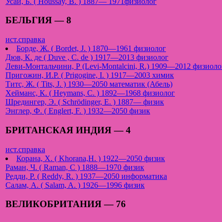
Усай, Б. ( Houssay, B. ) 1887— 1971физиолог
БЕЛЬГИЯ — 8
ист.справка
Борде, Ж. ( Bordet, J. ) 1870—1961 физиолог
Дюв, К. де ( Duve , C. de ) 1917—2013 физиолог
Леви-Монтальчини, Р (Levi-Montalcini, R.) 1909—2012 физиоло
Пригожин, И.Р. ( Prigogine, I. ) 1917—2003 химик
Титс, Ж. ( Tits, J. ) 1930—2050 математик (Абель)
Хейманс, К. ( Heymans, C. ) 1892—1968 физиолог
Шредингер, Э. ( Schrödinger, E. ) 1887— физик
Энглер, Ф. ( Englert, F. ) 1932—2050 физик
БРИТАНСКАЯ ИНДИЯ — 4
ист.справка
Корана, Х. ( Khorana,H. ) 1922—2050 физик
Раман, Ч. ( Raman, C ) 1888—1970 физик
Редди, Р. ( Reddy, R. ) 1937—2050 информатика
Салам, А. ( Salam, A. ) 1926—1996 физик
ВЕЛИКОБРИТАНИЯ — 76