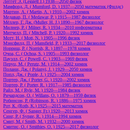
Леггет Э. (Leggett J.) 1938—2050 физик
Мамфорд, Д. ( Mumford, D. ) 1937—2050 математик (Филдс)
Мартин, А. ( Martin, A. ) 1910—2002 химик
Медавар, П. ( Medawar, P. ) 1915—1987 физиолог
Мёллер, Г. Дж. (Muller, H. J.) 1890—1967 физиолог
Милнер, Р. ( Milner, R. ) 1934—2010 информатика
Митчелл, П. ( Mitchell, P. ) 1920—1992 химик
Мотт, Н. ( Mott, N. ) 1905—1996 физик
Мэнсфилд, П. ( Mansfield, P. ) 1933—2017 физиолог
Норриш, Р. ( Norrish, R. ) 1897—1978 химик
Очоа, С. ( Ochoa, S. ) 1905—1993 физиолог
Пауэлл, С. ( Powell, C. ) 1903—1969 физик
Перуц, М. ( Perutz, M. ) 1914—2002 химик
Полани, Дж. ( Polanyi, J. ) 1929—2050 химик
Попл, Дж. ( Pople, J. ) 1925—2004 химик
Портер, Дж. ( Porter, G. ) 1920—2002 химик
Портер, Р. ( Porter, R. ) 1917—1985 физиолог
Райл, М. ( Ryle, M. ) 1920—1984 физик
Ричардсон, О. ( Willans, O. ) 1879—1959 физик
Робинсон, Р. (Robinson, R. ) 1886—1975 химик
Рот, К. (Roth, K.) 1925—2015 математик
Сенгер, Ф. ( Sanger, Fr.) 1920—2013 химик
Синг, Р. ( Synge, R. ) 1914—1994 химик
Смит, М. ( Smith, M. ) 1932—2000 химик
Смитис, О. ( Smithies, O. ) 1925—2017 физиолог