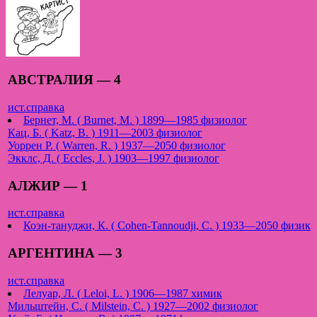
АВСТРАЛИЯ — 4
ист.справка
Бернет, М. ( Burnet, M. ) 1899—1985 физиолог
Кац, Б. ( Katz, B. ) 1911—2003 физиолог
Уоррен Р. ( Warren, R. ) 1937—2050 физиолог
Экклс, Д. ( Eccles, J. ) 1903—1997 физиолог
АЛЖИР — 1
ист.справка
Коэн-тануджи, К. ( Cohen-Tannoudji, C. ) 1933—2050 физик
АРГЕНТИНА — 3
ист.справка
Лелуар, Л. ( Leloi, L. ) 1906—1987 химик
Мильштейн, С. ( Milstein, C. ) 1927—2002 физиолог