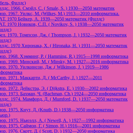
бель, Филдс)
лдс. 1966. Смэйл, С. ( Smale, S. ) 1930—2050 математик
юр. 1967. Уилкс, М. (Wilkes, M.) 1913—2010 информатика.
Т. 1970 Бейкер, А. 1939—2050 математик (Филдс)
Т. 1970 Новиков, С.П. ( Novikov, S. ) 1938—2050 математик
илдс)
ел. 1970. Томпсон, Дж. ( Thompson, J. ) 1932—2050 математик
илдс)
лдс. 1970 Хиронака, Х. ( Hironaka, H. ) 1931—2050 математик
илдс)
юр. 1968. Хэмминг, Р. ( Hamming, R.) 1915—1998 информатика
юр. 1969. Минский, М. ( Minsky, M. ) 1927—2016 информатика
юр. 1970. Уилкинсон, Дж .( Wilkinson, J. ) 1919—1986
форматика
юр. 1971. Маккарти, Д. ( McCarthy, J. ) 1927—2011
форматика
юр. 1972. Дейкстра, Э. ( Dijkstra, E. ) 1930—2002 информатика
юр. 1973. Бахман, Ч. (Bachman, Ch.) 1924—2050 информатика
лдс. 1974. Мамфорд, Д. ( Mumford, D. ) 1937—2050 математик
илдс)
юр. 1975. Кнут, Д. (Knuth, D.) 1938—2050 информатика
ьюр.)
юр. 1975. Ньюэлл, А. ( Newell, A. ) 1927—1992 информатика
юр. 1975. Саймон, Г. ( Simon, H.) 1916—2001 информатика
юр. 1976. Скотт, Д. ( Scott, D. ) 1932—2050 информатика