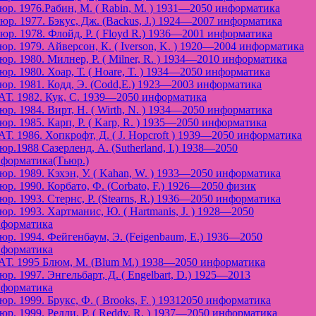
юр. 1976.Рабин, М. ( Rabin, M. ) 1931—2050 информатика
юр. 1977. Бэкус, Дж. (Backus, J.) 1924—2007 информатика
юр. 1978. Флойд, Р. ( Floyd R.) 1936—2001 информатика
юp. 1979. Айверсон, К. ( Iverson, K. ) 1920—2004 информатика
юр. 1980. Милнер, Р. ( Milner, R. ) 1934—2010 информатика
юр. 1980. Хоар, Т. ( Hoare, T. ) 1934—2050 информатика
юр. 1981. Кодд, Э. (Codd,E.) 1923—2003 информатика
Т. 1982. Кук, С. 1939—2050 информатика
юр. 1984. Вирт, Н. ( Wirth, N. ) 1934—2050 информатика
юр. 1985. Карп, Р. ( Karp, R. ) 1935—2050 информатика
Т. 1986. Хопкрофт, Д. ( J. Hopcroft ) 1939—2050 информатика
юр.1988 Сазерленд, А. (Sutherland, I.) 1938—2050
форматика(Tьюр.)
юр. 1989. Кэхэн, У. ( Kahan, W. ) 1933—2050 информатика
юр. 1990. Корбато, Ф. (Corbato, F.) 1926—2050 физик
юр. 1993. Стернс, Р. (Stearns, R.) 1936—2050 информатика
юр. 1993. Хартманис, Ю. ( Hartmanis, J. ) 1928—2050
форматика
юр. 1994. Фейгенбаум, Э. (Feigenbaum, E.) 1936—2050
форматика
Т. 1995 Блюм, М. (Blum M.) 1938—2050 информатика
юр. 1997. Энгельбарт, Д. ( Engelbart, D.) 1925—2013
форматика
юр. 1999. Брукс, Ф. ( Brooks, F. ) 19312050 информатика
юр. 1999. Редди, Р. ( Reddy, R. ) 1937—2050 информатика