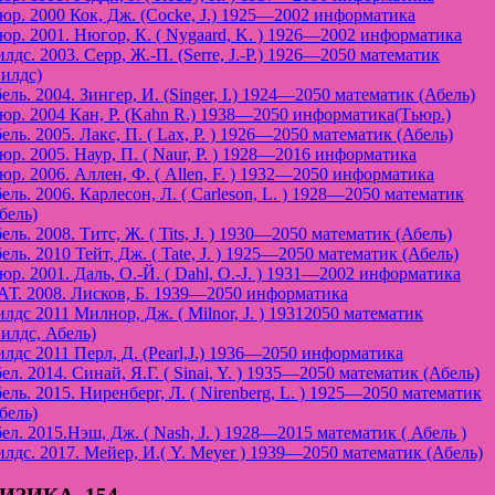
юр. 2000 Кок, Дж. (Cocke, J.) 1925—2002 информатика
юр. 2001. Нюгор, К. ( Nygaard, K. ) 1926—2002 информатика
лдс. 2003. Серр, Ж.-П. (Serre, J.-P.) 1926—2050 математик
илдс)
ель. 2004. Зингер, И. (Singer, I.) 1924—2050 математик (Абель)
юр. 2004 Кан, Р. (Kahn R.) 1938—2050 информатика(Tьюр.)
ель. 2005. Лакс, П. ( Lax, P. ) 1926—2050 математик (Абель)
юр. 2005. Наур, П. ( Naur, P. ) 1928—2016 информатика
юр. 2006. Аллен, Ф. ( Allen, F. ) 1932—2050 информатика
ель. 2006. Карлесон, Л. ( Carleson, L. ) 1928—2050 математик
бель)
ель. 2008. Титс, Ж. ( Tits, J. ) 1930—2050 математик (Абель)
ель. 2010 Тейт, Дж. ( Tate, J. ) 1925—2050 математик (Абель)
юр. 2001. Даль, О.-Й. ( Dahl, O.-J. ) 1931—2002 информатика
Т. 2008. Лисков, Б. 1939—2050 информатика
лдс 2011 Милнор, Дж. ( Milnor, J. ) 19312050 математик
илдс, Абель)
лдс 2011 Перл, Д. (Pearl,J.) 1936—2050 информатика
ел. 2014. Синай, Я.Г. ( Sinai, Y. ) 1935—2050 математик (Абель)
ель. 2015. Ниренберг, Л. ( Nirenberg, L. ) 1925—2050 математик
бель)
ел. 2015.Нэш, Дж. ( Nash, J. ) 1928—2015 математик ( Абель )
лдс. 2017. Мейер, И.( Y. Meyer ) 1939—2050 математик (Абель)