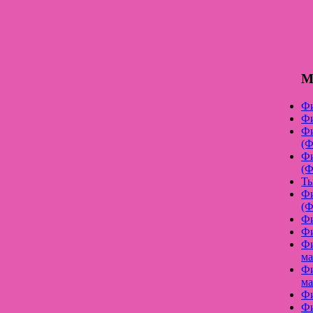
М
Фи
Фи
Фи
(Ф
Фи
(Ф
Ть
Фи
(Ф
Фи
Фи
Фи
ма
Фи
ма
Фи
Фи