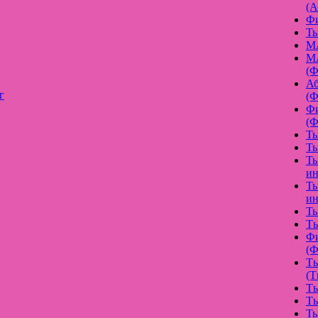
(А
Фи
Ть
МА
МА
(Ф
Аб
г
(Ф
Фи
(Ф
Ть
Ть
Ть
ин
Ть
ин
Ть
Tь
Фи
(Ф
Tь
(T
Tь
Tь
Ть