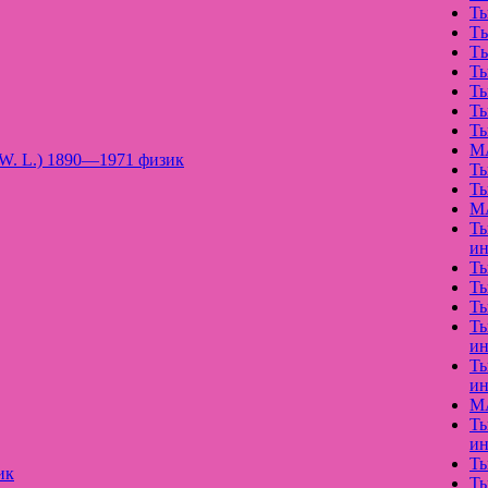
Ть
Tь
Tь
Ть
Ть
Ть
Ть
МА
g, W. L.) 1890—1971 физик
Ть
Ть
МА
Ть
ин
Ть
Ть
Ть
Ть
ин
Ть
ин
МА
Ть
ин
Ть
ик
Ть