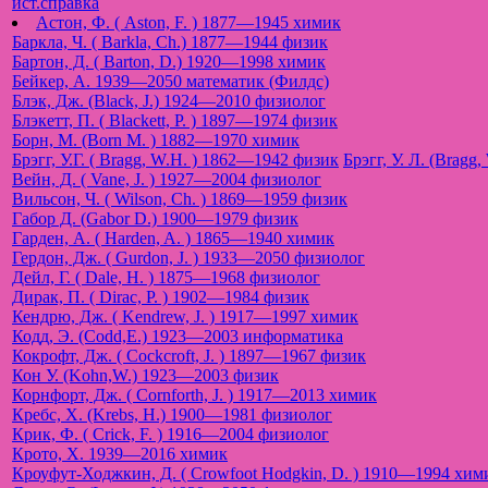
ист.справка
Астон, Ф. ( Aston, F. ) 1877—1945 химик
Баркла, Ч. ( Barkla, Ch.) 1877—1944 физик
Бартон, Д. ( Barton, D.) 1920—1998 химик
Бейкер, А. 1939—2050 математик (Филдс)
Блэк, Дж. (Black, J.) 1924—2010 физиолог
Блэкетт, П. ( Blackett, P. ) 1897—1974 физик
Борн, М. (Born M. ) 1882—1970 химик
Брэгг, У.Г. ( Bragg, W.H. ) 1862—1942 физик
Брэгг, У. Л. (Brag
Вейн, Д. ( Vane, J. ) 1927—2004 физиолог
Вильсон, Ч. ( Wilson, Ch. ) 1869—1959 физик
Габор Д. (Gabor D.) 1900—1979 физик
Гарден, А. ( Harden, A. ) 1865—1940 химик
Гердон, Дж. ( Gurdon, J. ) 1933—2050 физиолог
Дейл, Г. ( Dale, H. ) 1875—1968 физиолог
Дирак, П. ( Dirac, P. ) 1902—1984 физик
Кендрю, Дж. ( Kendrew, J. ) 1917—1997 химик
Кодд, Э. (Codd,E.) 1923—2003 информатика
Кокрофт, Дж. ( Cockcroft, J. ) 1897—1967 физик
Кон У. (Kohn,W.) 1923—2003 физик
Корнфорт, Дж. ( Cornforth, J. ) 1917—2013 химик
Кребс, Х. (Krebs, H.) 1900—1981 физиолог
Крик, Ф. ( Crick, F. ) 1916—2004 физиолог
Крото, Х. 1939—2016 химик
Кроуфут-Ходжкин, Д. ( Crowfoot Hodgkin, D. ) 1910—1994 хим