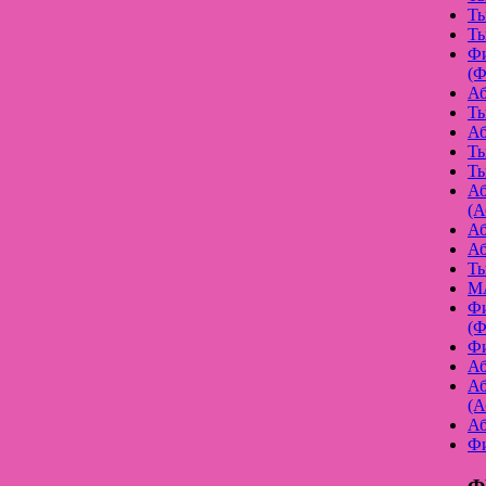
Ть
Ть
Фи
(Ф
Аб
Ть
Аб
Ть
Ть
Аб
(А
Аб
Аб
Ть
МА
Фи
(Ф
Фи
Аб
Аб
(А
Аб
Фи