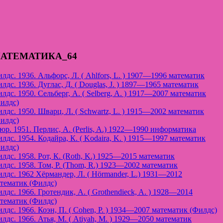
АТЕМАТИКА_64
лдс. 1936. Альфорс, Л. ( Ahlfors, L. ) 1907—1996 математик
лдс. 1936. Дуглас, Д. ( Douglas, J. ) 1897—1965 математик
лдс. 1950. Сельберг, А. ( Selberg, A. ) 1917—2007 математик
илдс)
лдс. 1950. Шварц, Л. ( Schwartz, L. ) 1915—2002 математик
илдс)
юр. 1951. Перлис, А. (Perlis, A.) 1922—1990 информатика
лдс. 1954. Кодайра, К. ( Kodaira, K. ) 1915—1997 математик
илдс)
лдс. 1958. Рот, К. (Roth, K.) 1925—2015 математик
лдс. 1958. Том, Р. (Thom, R.) 1923—2002 математик
лдс. 1962 Хёрмандер, Л. ( Hörmander, L.) 1931—2012
тематик (Филдс)
лдс. 1966. Гротендик, А. ( Grothendieck, A. ) 1928—2014
тематик (Филдс)
лдс. 1966. Коэн, П. ( Cohen, P. ) 1934—2007 математик (Филдс)
лдс. 1966. Атья, М. ( Atiyah, M. ) 1929—2050 математик