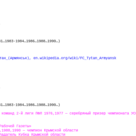
)
81…1983-1984…1986…1988…1990…)
итан_(Армянськ),
en
.
wikipedia
.
org
/
wiki
/
FC
_
Tytan
_
Armyansk
)
81…1983-1984…1986…1988…1990…)
 команд 2-й лиги ПФЛ 1976,1977 — серебряный призер чемпионата УС
Рабочей Газеты»
,1988,1990 — чемпион Крымской области
ладатель Кубка Крымской области