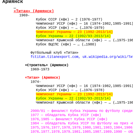
Армянск
«Титан» (
Армянск
)
1969
-
Кубок
СССР
(кфк) — 2 (1976-1977)
Чемпионат УССР (кфк) — 16 (1974-1982,1985-1991
Кубок
УССР
(кфк) — … (…1976-1979)
Чемпионат Украины — 23 (1992-2013/14)
Кубок
Украины
—
22 (1992/93-2013/14)
Чемпионат Крымской области (кфк) — … (…1975-19
Кубок ВЦСПС (кфк) — … (…1980)
Футбольный клуб
«Титан»
fctitan
.
titanexport
.
com
, uk.wikipedia.org/wiki/Т
«Строитель» (
Армянск
)
1969-1973
«Титан» (
Армянск
)
1974-
Чемпионат УССР (кфк) — 16 (1974-1982,1985-1991
Кубок
УССР
(кфк) — … (…1976-1978)
Чемпионат Украины — 23 (1992-2013/14)
Кубок
Украины
—
22 (1992/93-2013/14)
Чемпионат Крымской области (кфк) — … (…1975-19
2000/01 — финалист Кубка Украины по футболу среди
1977 — обладатель Кубка УССР (кфк)
1976,1985 — финалист Кубка УССР (кфк)
1984 — обладатель Кубка УССР по футболу на приз «
1975,1976,1977,1978,1979,1980,1981,1983,1984,1986
1976,1977,1978,1979,1981,1985,1987,1989,1990 — об