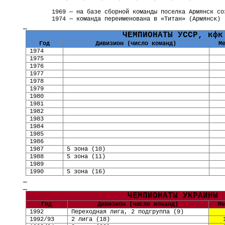
1969 — на базе сборной команды поселка Армянск с
1974 — команда переименована в
«Титан» (
Армянск
)
ЧЕМПИОНАТЫ УССР, кфк
Год
Дивизион (число команд)
М
1974
1975
1976
1977
1978
1979
1980
1981
1982
1983
1984
1985
1986
1987
5 зона (10)
1988
5 зона (11)
1989
1990
5 зона (16)
ЧЕМПИОНАТЫ УКРАИНЫ
Год
Дивизион (число команд)
Ме
1992
Переходная лига, 2 подгруппа
(
9
)
1992/93
2 лига
(
18
)