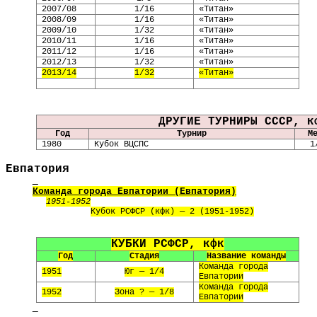
2007/08
1/16
«Титан»
2008/09
1/16
«Титан»
2009/10
1/32
«Титан»
2010/11
1/16
«Титан»
2011/12
1/16
«Титан»
2012/13
1/32
«Титан»
2013/14
1/32
«Титан»
ДРУГИЕ ТУРНИРЫ СССР, к
Год
Турнир
М
1980
Кубок ВЦСПС
1
Евпатория
Команда города Евпатории (
Евпатория
)
1951-1952
Кубок РСФСР (кфк) — 2 (1951-1952)
КУБКИ РСФСР, кфк
Год
Стадия
Название команды
Команда города
1951
Юг — 1/4
Евпатории
Команда города
1952
Зона ? — 1/8
Евпатории