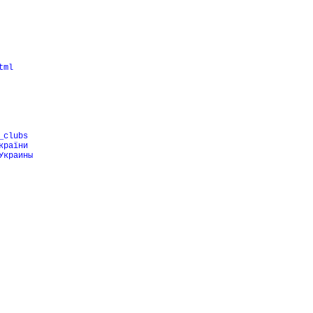
tml
_clubs
країни
Украины