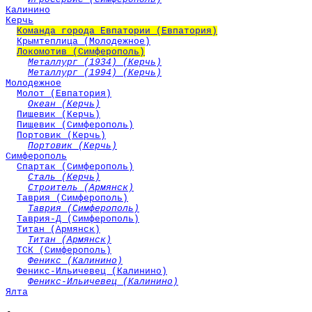
Калинино
Керчь
Команда города Евпатории (Евпатория)
Крымтеплица (Молодежное)
Локомотив (Симферополь)
Металлург (1934) (Керчь)
Металлург (1994) (Керчь)
Молодежное
Молот (Евпатория)
Океан (Керчь)
Пищевик (Керчь)
Пищевик (Симферополь)
Портовик (Керчь)
Портовик (Керчь)
Симферополь
Спартак (Симферополь)
Сталь (Керчь)
Строитель (Армянск)
Таврия (Симферополь)
Таврия (Симферополь)
Таврия-Д (Симферополь)
Титан (Армянск)
Титан (Армянск)
ТСК (Симферополь)
Феникс (Калинино)
Феникс-Ильичевец (Калинино)
Феникс-Ильичевец (Калинино)
Ялта