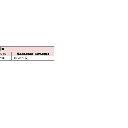
фк
есто
Название команды
/
16
«Титан»