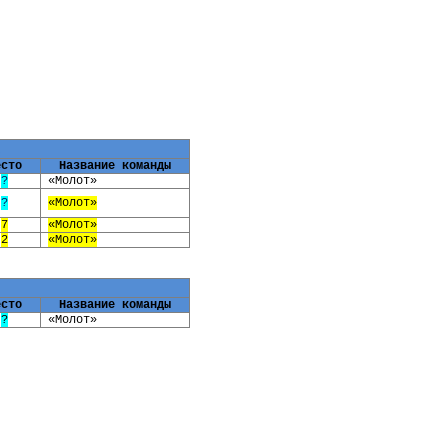
к
есто
Название команды
?
«Молот»
?
«Молот»
7
«Молот»
2
«Молот»
есто
Название команды
?
«Молот»