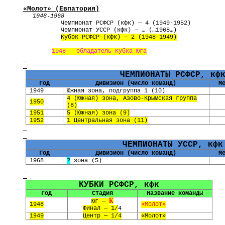
«Молот» (
Евпатория
)
1948-1968
Чемпионат РСФСР (кфк) — 4 (1949-1952)
Чемпионат
УССР
(кфк) — … (…1968…)
Кубок РСФСР (кфк) — 2 (1948-1949)
1948 — обладатель Кубка Юга
ЧЕМПИОНАТЫ РСФСР, кф
Год
Дивизион (число команд)
М
1949
Южная зона, подгруппа 1 (10)
4 (Южная) зона, Азово-Крымская группа
1950
(8)
1951
5 (Южная) зона (9)
1952
1 Центральная зона (11)
ЧЕМПИОНАТЫ УССР, кфк
Год
Дивизион (число команд)
М
1968
?
зона (5)
КУБКИ РСФСР, кфк
Год
Стадия
Название команды
К
Юг —
1948
«
Молот
»
Финал — 1/
4
1949
Центр — 1/4
«Молот»