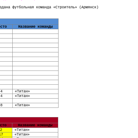
оздана футбольная команда
«Строитель» (Армянск)
есто
Название команды
4
«Титан»
4
«Титан»
8
«Титан»
сто
Название команды
2
«Титан»
17
«Титан»