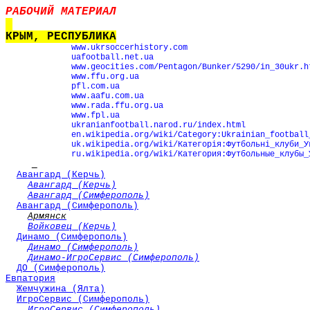
РАБОЧИЙ МАТЕРИАЛ
КРЫМ, РЕСПУБЛИКА
www
.
ukrsoccerhistory
.
com
uafootball
.
net
.
ua
www
.
geocities
.
com
/
Pentagon
/
Bunker
/5290/
in
_30
ukr
.
h
www.ffu.org.ua
pfl.com.ua
www.aafu.com.ua
www.rada.ffu.org.ua
www.fpl.ua
ukranianfootball.narod.ru/index.html
en.wikipedia.org/wiki/Category:Ukrainian_football
uk.wikipedia.org/wiki/
Категорія
:
Футбольні
_
клуби
_
У
ru.wikipedia.org/wiki/Категория:Футбольные_клубы_
Авангард (Керчь)
Авангард (Керчь)
Авангард (Симферополь)
Авангард (Симферополь)
Армянск
Войковец (Керчь)
Динамо (Симферополь)
Динамо (Симферополь)
Динамо-ИгроСервис (Симферополь)
ДО (Симферополь)
Евпатория
Жемчужина (Ялта)
ИгроСервис (Симферополь)
ИгроСервис (Симферополь)