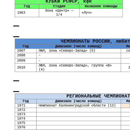
КУБКИ РСФСР,
кфк
Год
Стадия
Название команды
Зона «Центр» —
1963
«Луч»
1/4
ЧЕМПИОНАТЫ РОССИИ, люби
Год
Дивизион (число команд)
М
2007
ЛФЛ, зона «
Северо-Запад
» (5)
с
2008
-
2009
-
ЛФЛ, зона «
Северо-Запад
», группа «В»
2010
(4)
РЕГИОНАЛЬНЫЕ ЧЕМПИОНА
Год
Дивизион (число команд)
М
1971
Чемпионат Калининградской области (12)
1972
1973
197
4
197
5
1976