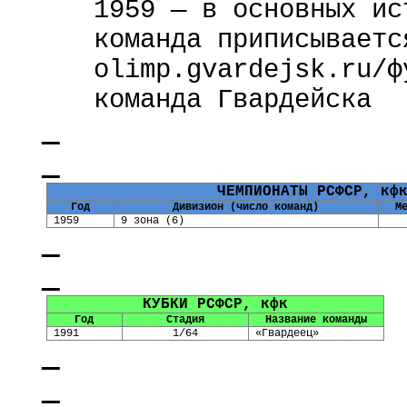
1959 — в основных и
команда приписываетс
olimp.gvardejsk.ru
/ф
команда Гвардейска
ЧЕМПИОНАТЫ РСФСР,
кф
Год
Дивизион (число команд)
М
1959
9 зона (6)
КУБКИ РСФСР,
кфк
Год
Стадия
Название команды
1991
1/64
«Гвардеец»