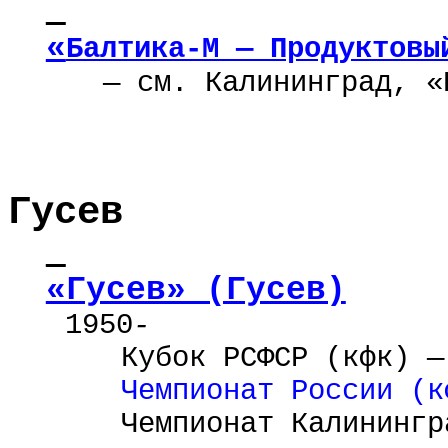
«
Балтика-М — Продуктовы
— см. Калининград,
«Б
Гусев
«Гусев» (Гусев)
1950
-
Кубок РСФСР (
кфк
) —
Чемпионат России (
к
Чемпионат Калинингр