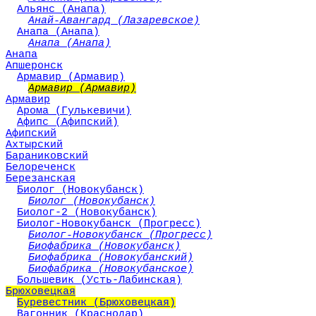
Альянс (Анапа)
Анай-Авангард (Лазаревское)
Анапа (Анапа)
Анапа (Анапа)
Анапа
Апшеронск
Армавир (Армавир)
Армавир (Армавир)
Армавир
Арома (Гулькевичи)
Афипс (Афипский)
Афипский
Ахтырский
Бараниковский
Белореченск
Березанская
Биолог (Новокубанск)
Биолог (Новокубанск)
Биолог-2 (Новокубанск)
Биолог-Новокубанск (Прогресс)
Биолог-Новокубанск (Прогресс)
Биофабрика (Новокубанск)
Биофабрика (Новокубанский)
Биофабрика (Новокубанское)
Большевик (Усть-Лабинская)
Брюховецкая
Буревестник (Брюховецкая)
Вагонник (Краснодар)