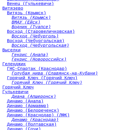
Венец (Гулькевичи)
Витязево
Витязь (Крымск)
Витязь (Крымск)
ВМАУ (Ейск)
Водник (Туапсе)
Восход (Старовеличковская)
Восход (Чебурголь)
Восход (Чебургольская)
Восход (Чебургольская)
Выселки
Гекрис (Анапа)
Гекрис (Новороссийск)
Геленджик
ГНС-Спартак (Краснодар)
Голубая нива (Славянск-на-Кубани)
Горячий Ключ (Горячий Ключ)
Горячий Ключ (Горячий Ключ)
Горячий Ключ
Гулькевичи
Диана (Апшеронск)
Динамо (Анапа)
Динамо (Армавмр)
Динамо (Белореченск)
Динамо (Краснодар) (ЛФК)
Динамо (Краснодар)
Динамо (Полтавская)
Динамо (Сочи)