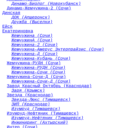
Динамо-Биолог (Новокубанск)
Динамо-Жемчужина-2 (Сочи)
Динская
ДОК (Апшеронск)
Дружба (Выселки)
Ейск
Екатериновка
Жемчужина (Сочи)
ЖемчужинА (Сочи)
Жемчужина-2 (Сочи)
Жемчужина-Амерус Энтерпрайзис (Сочи)
Жемчужина-Д (Сочи)
Жемчужина-Кубань (Сочи)
Жемчужина-РУДН (Сочи)
Жемчужина-РУДН (Сочи)
Жемчужина-Сочи (Сочи)
Жемчужина-Сочи-Д (Сочи)
Жемчужина-Сочи-Д (Сочи)
Завод Красный Октябрь (Краснодар)
Заря (Крымск)
Звезда (Краснодар)
Звезда-Люкс (Тимашевск)
ЗИП (Краснодар)
Изумруд (Тимашевск)
Изумруд-Нефтяник (Тимашевск)
Изумруд-Нефтяник (Тимашевск)
Инжиниринг (Ахтырский)
Интер (Сочи)