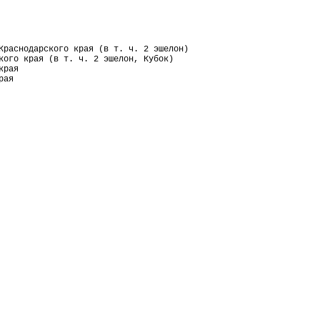
Краснодарского края (в т. ч. 2 эшелон)
кого края (в т. ч. 2 эшелон, Кубок)
края
рая