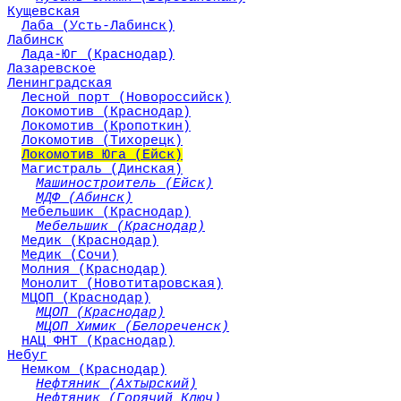
Кущевская
Лаба (Усть-Лабинск)
Лабинск
Лада-Юг (Краснодар)
Лазаревское
Ленинградская
Лесной порт (Новороссийск)
Локомотив (Краснодар)
Локомотив (Кропоткин)
Локомотив (Тихорецк)
Локомотив Юга (Ейск)
Магистраль (Динская)
Машиностроитель (Ейск)
МДФ (Абинск)
Мебельшик (Краснодар)
Мебельшик (Краснодар)
Медик (Краснодар)
Медик (Сочи)
Молния (Краснодар)
Монолит (Новотитаровская)
МЦОП (Краснодар)
МЦОП (Краснодар)
МЦОП Химик (Белореченск)
НАЦ ФНТ (Краснодар)
Небуг
Немком (Краснодар)
Нефтяник (Ахтырский)
Нефтяник (Горячий Ключ)