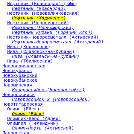
Нефтяник (Краснодар) (кфк)
Нефтяник (Краснодар)
Нефтяник (Нововеличковская)
Нефтяник (Хадыженск)
Нефтяник (Черноморский)
Нефтяник (Черноморский)
Нефтяник Кубани (Горячий Ключ)
Нефтяник-Новоросметалл (Ахтырский)
Нефтяник-Новоросметалл (Ахтырский)
Нива (Кореновск)
Нива (Славянск-на-Кубани)
Нива (Славянск-на-Кубани)
Нива (Тбилисская)
Нововеличковская
Новокубанск
Новокубанский
Новокубанское
Новоминская
Новороссийск (Новороссийск)
Новороссийск
Новороссийск-2 (Новороссийск)
Новотитаровская
Олимп (Ейск)
Олимп (Ейск)
Олимпик-Веро (Адлер)
Олимпия (Геленджик)
Олимп-Нефть (Ахтырский)
Павловская