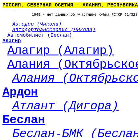
РОССИЯ. СЕВЕРНАЯ ОСЕТИЯ — АЛАНИЯ, РЕСПУБЛИКА
1949 – нет данных об участнике Кубка РСФСР (1/32)
Автодор (Чикола)
Автодортранссервис (Чикола)
Автомобилист (Беслан)
Алагир
Алагир (Алагир)
Алания (Октябрьско
Алания (Октябрьск
Ардон
Атлант (Дигора)
Беслан
Беслан-БМК (Бесла