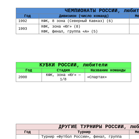
ЧЕМПИОНАТЫ РОССИИ, люби
Год
Дивизион (число команд)
М
1992
КФК, 8 зона (Северный Кавказ) (6)
КФК, зона «Юг» (8)
1993
КФК, финал, группа «А» (5)
КУБКИ РОССИИ, любители
Год
Стадия
Название команды
КФК, зона «Юг» —
2000
«Спартак»
1/8
ДРУГИЕ ТУРНИРЫ РОССИИ, лю
Год
Турнир
М
Турнир «Футбол России», финал, группа