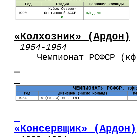
Год
Стадия
Название команды
Кубок Северо-
1990
Осетинской АССР —
«Дедал»
Ф
«Колхозник» (Ардон)
1954
-
1954
Чемпионат РСФСР (кф
ЧЕМПИОНАТЫ РСФСР, кф
Год
Дивизион (число команд)
М
1954
4 (Южная) зона (9)
«Консервщик» (Ардон)