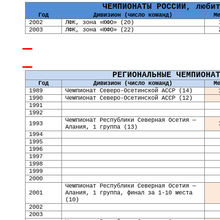
ЧЕМПИОНАТЫ РОССИИ, люби
Год
Дивизион (число команд)
М
2002
ЛФК, зона «ЮФО» (20)
2003
ЛФК, зона «ЮФО» (22)
РЕГИОНАЛЬНЫЕ ЧЕМПИОНА
Год
Дивизион (число команд)
М
198
9
Чемпионат Северо-Осетинской АССР (14)
19
90
Чемпионат Северо-Осетинской АССР (12)
19
91
1992
Чемпионат Республики Северная Осетия —
1993
Алания, 1 группа (13)
1994
1995
1996
1997
1998
199
9
2000
Чемпионат Республики Северная Осетия —
2001
Алания, 1 группа, финал за 1-10 места
(10)
2002
2003