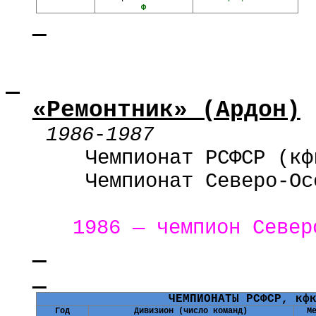
Ф
«Ремонтник» (Ардон)
1986
-
1987
Чемпионат РСФСР (кф
Чемпионат Северо-Ос
1986 — чемпион Север
ЧЕМПИОНАТЫ РСФСР, кф
Год
Дивизион (число команд)
М