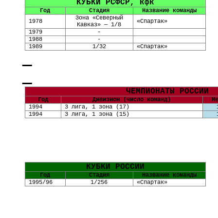
КУБКИ РСФСР, кфк
Год
Стадия
Название команды
Зона «Северный
1978
«Спартак»
Кавказ» — 1/8
1979
-
1988
-
1989
1/32
«Спартак»
ЧЕМПИОНАТЫ РОССИИ
Год
Дивизион (число команд)
М
199
4
3 лига, 1 зона
(
1
7)
199
4
3 лига, 1 зона
(
15
)
КУБКИ РОССИИ
Год
Стадия
Название команды
1995/96
1/256
«Спартак»