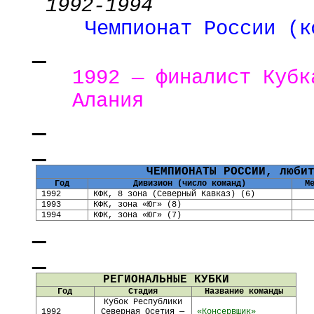
1992-1994
Чемпионат России (к
1992 — финалист Кубк
Алания
ЧЕМПИОНАТЫ РОССИИ, люби
Год
Дивизион (число команд)
М
1992
КФК, 8 зона (Северный Кавказ) (6)
1993
КФК, зона «Юг» (8)
1994
КФК, зона «Юг» (7)
РЕГИОНАЛЬНЫЕ КУБКИ
Год
Стадия
Название команды
Кубок Республики
1992
Северная Осетия —
«Консервщик»