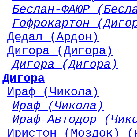
Беслан-ФАЮР (Бесл
Гофрокартон (Диго
Дедал (Ардон)
Дигора (Дигора)
Дигора (Дигора)
Дигора
Ираф (Чикола)
Ираф (Чикола)
Ираф-Автодор (Чик
Иристон (Моздок) (