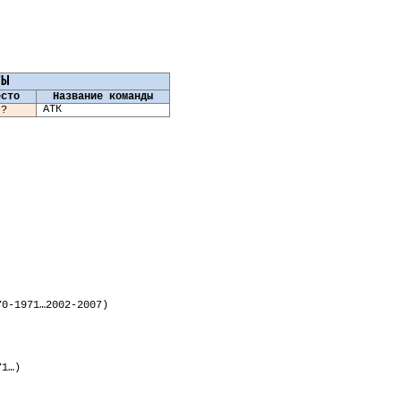
ТЫ
есто
Название команды
АТК
?
0-1971…2002-2007)
71…)