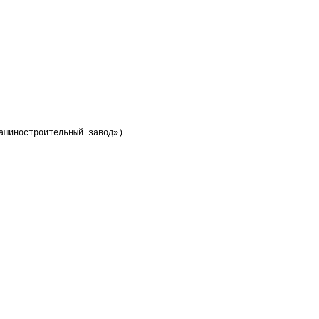
ашиностроительный
завод
»)