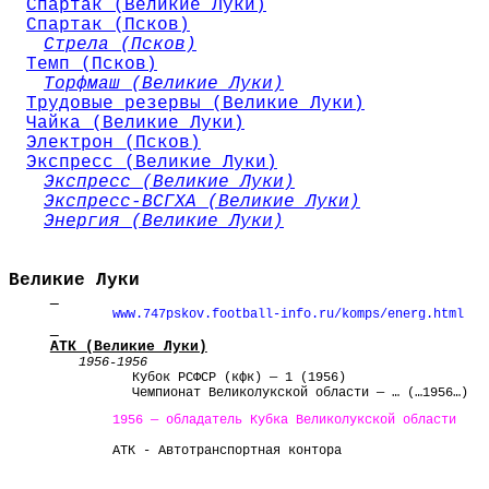
Спартак (Великие Луки)
Спартак (Псков)
Стрела (Псков)
Темп (Псков)
Торфмаш (Великие Луки)
Трудовые резервы (Великие Луки)
Чайка (Великие Луки)
Электрон (Псков)
Экспресс (Великие Луки)
Экспресс (Великие Луки)
Экспресс-ВСГХА (Великие Луки)
Энергия (Великие Луки)
Великие Луки
www.747pskov.football-info.ru/
komps
/energ.html
АТК (Великие Луки)
1956-1956
Кубок РСФСР (
кфк
) — 1 (1956)
Чемпионат
Великолукской области
— … (…1956…)
1956 — обладатель Кубка Великолукской области
АТК - Автотранспортная контора