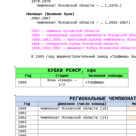
1970
-
1970
Чемпионат
Псковской области
— … (…1970…)
«
Велмаш
» (Великие Луки)
2002
-
2007
Чемпионат
Псковской области
— … (…2002-2007)
2007 — чемпион Псковской области
2006 — серебряный призер чемпионата Псковской обл
1960,1962,2005 — бронзовый призер чемпионата Пско
1960 — обладатель Кубка Псковской области
1958,1959,2007 — финалист Кубка Псковской области
В 1993 году машиностроительный завод «
Торфмаш
» бы
КУБКИ РСФСР,
кфк
Год
Стадия
Название команды
Зона «Север» —
1960
«
Торфмаш
»
1/2
РЕГИОНАЛЬНЫЕ ЧЕМПИОНА
Год
Дивизион (число команд)
М
19
60
Чемпионат Псковской области (18)
19
61
19
62
Чемпионат Псковской области (14)
19
63
19
64
19
65
19
66