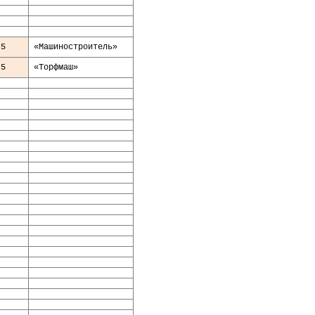
5
«Машиностроитель»
5
«
Торфмаш
»