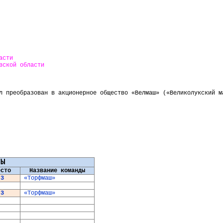
асти
вской области
л преобразован в акционерное общество «
Велмаш
» («
Великолукский
м
ТЫ
есто
Название команды
3
«
Торфмаш
»
3
«
Торфмаш
»