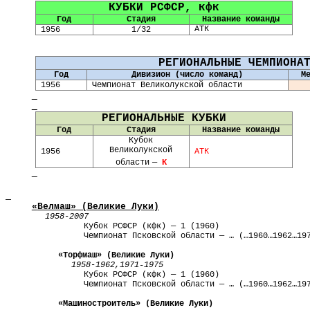
КУБКИ РСФСР,
кфк
Год
Стадия
Название команды
АТК
1956
1/32
РЕГИОНАЛЬНЫЕ ЧЕМПИОНА
Год
Дивизион (число команд)
М
1956
Чемпионат Великолукской области
РЕГИОНАЛЬНЫЕ КУБКИ
Год
Стадия
Название команды
Кубок
Великолукской
1956
АТК
области
—
К
«
Велмаш
» (Великие Луки)
1958
-
2007
Кубок РСФСР (
кфк
) — 1 (1960)
Чемпионат
Псковской области
— … (…1960…1962…197
«
Торфмаш
» (Великие Луки)
1958
-
1962,1971-1975
Кубок РСФСР (
кфк
) — 1 (1960)
Чемпионат
Псковской области
— … (…1960…1962…19
«
Машиностроитель
» (Великие Луки)