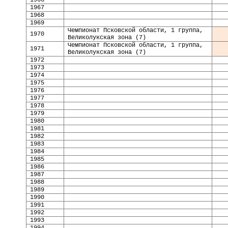
196
7
196
8
196
9
Чемпионат Псковской области, 1 группа,
19
70
Великолукская зона (7)
Чемпионат Псковской области, 1 группа,
19
71
Великолукская зона (7)
19
72
19
73
19
74
1975
1976
1977
1978
1979
1980
1981
1982
1983
1984
1985
1986
1987
198
8
198
9
19
90
19
91
1992
1993
199
4