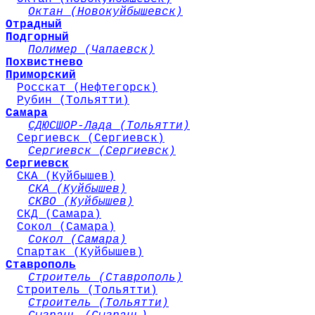
Октан (Новокуйбышевск)
Отрадный
Подгорный
Полимер (Чапаевск)
Похвистнево
Приморский
Росскат (Нефтегорск)
Рубин (Тольятти)
Самара
СДЮСШОР-Лада (Тольятти)
Сергиевск (Сергиевск)
Сергиевск (Сергиевск)
Сергиевск
СКА (Куйбышев)
СКА (Куйбышев)
СКВО (Куйбышев)
СКД (Самара)
Сокол (Самара)
Сокол (Самара)
Спартак (Куйбышев)
Ставрополь
Строитель (Ставрополь)
Строитель (Тольятти)
Строитель (Тольятти)