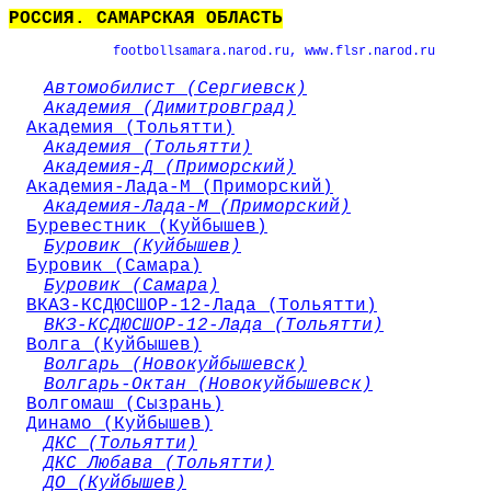
РОССИЯ. САМАРСКАЯ ОБЛАСТЬ
footbollsamara
.
narod
.
ru
,
www
.
flsr
.
narod
.
ru
Автомобилист (Сергиевск)
Академия (Димитровград)
Академия (Тольятти)
Академия (Тольятти)
Академия-Д (Приморский)
Академия-Лада-М (Приморский)
Академия-Лада-М (Приморский)
Буревестник (Куйбышев)
Буровик (Куйбышев)
Буровик (Самара)
Буровик (Самара)
ВКАЗ-КСДЮСШОР-12-Лада (Тольятти)
ВКЗ-КСДЮСШОР-12-Лада (Тольятти)
Волга (Куйбышев)
Волгарь (Новокуйбышевск)
Волгарь-Октан (Новокуйбышевск)
Волгомаш (Сызрань)
Динамо (Куйбышев)
ДКС (Тольятти)
ДКС Любава (Тольятти)
ДО (Куйбышев)