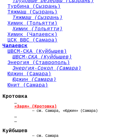
Трудовые резервы (Сызрань)
Турбина (Сызрань)
Тяжмаш (Сызрань)
Тяжмаш (Сызрань)
Химик (Тольятти)
Химик (Тольятти)
Химик (Чапаевск)
ЦСК ВВС (Самара)
Чапаевск
ШВСМ-СКА (Куйбышев)
ШВСМ-СКА (Куйбышев)
Энергия (Ставрополь)
Энергия-Сокол (Самара)
Юджин (Самара)
Юджин (Самара)
Юнит (Самара)
Кротовка
«Заря» (Кротовка)
— см. Самара, «Юджин» (Самара)
Куйбышев
— см. Самара