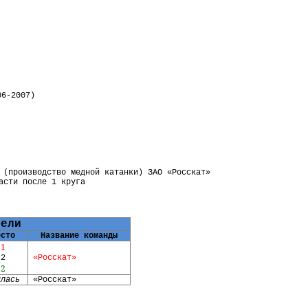
06-2007)
 (производство медной катанки) ЗАО «Росскат»
асти после 1 круга
тели
есто
Название команды
1
2
«Росскат»
2
ялась
«Росскат»