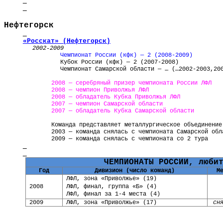
Нефтегорск
«Росскат» (Нефтегорск)
2002-2009
Чемпионат России (кфк) — 2 (2008-2009)
Кубок России (кфк) — 2 (2007-2008)
Чемпионат Самарской области — … (…2002-2003,20
2008 — серебряный призер чемпионата России ЛФЛ
2008 — чемпион Приволжья ЛФЛ
2008 — обладатель Кубка Приволжья ЛФЛ
2007 — чемпион Самарской области
2007 — обладатель Кубка Самарской области
Команда представляет металлургическое объединение
2003 — команда снялась с чемпионата Самарской обл
2009 — команда снялась с чемпионата со 2 тура
ЧЕМПИОНАТЫ РОССИИ, люби
Год
Дивизион (число команд)
М
ЛФЛ, зона «Приволжье» (19)
2008
ЛФЛ, финал, группа «Б» (4)
ЛФЛ, финал за 1-4 места (4)
2009
ЛФЛ, зона «Приволжье» (17)
сн