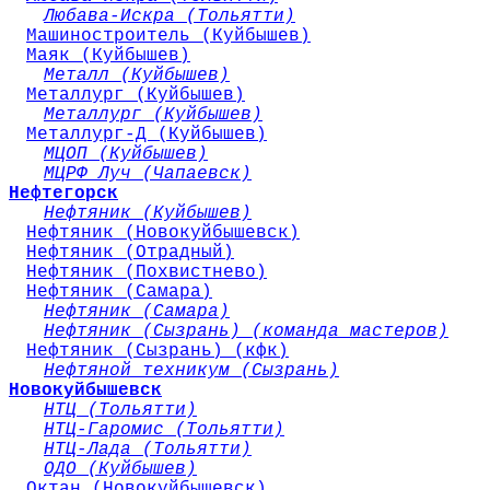
Любава-Искра (Тольятти)
Машиностроитель (Куйбышев)
Маяк (Куйбышев)
Металл (Куйбышев)
Металлург (Куйбышев)
Металлург (Куйбышев)
Металлург-Д (Куйбышев)
МЦОП (Куйбышев)
МЦРФ Луч (Чапаевск)
Нефтегорск
Нефтяник (Куйбышев)
Нефтяник (Новокуйбышевск)
Нефтяник (Отрадный)
Нефтяник (Похвистнево)
Нефтяник (Самара)
Нефтяник (Самара)
Нефтяник (Сызрань) (команда мастеров)
Нефтяник (Сызрань) (кфк)
Нефтяной техникум (Сызрань)
Новокуйбышевск
НТЦ (Тольятти)
НТЦ-Гаромис (Тольятти)
НТЦ-Лада (Тольятти)
ОДО (Куйбышев)
Октан (Новокуйбышевск)