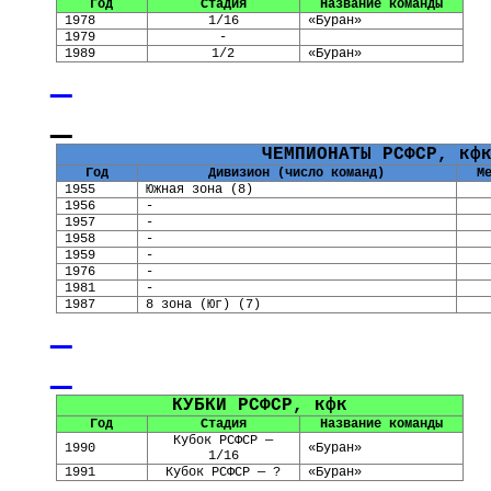
Год
Стадия
Название команды
1978
1/16
«Буран»
1979
-
1989
1/2
«Буран»
ЧЕМПИОНАТЫ РСФСР, кф
Год
Дивизион (число команд)
М
1955
Южная зона (8)
1956
-
1957
-
1958
-
1959
-
1976
-
1981
-
1987
8 зона (Юг) (7)
КУБКИ РСФСР, кфк
Год
Стадия
Название команды
Кубок РСФСР —
1990
«
Буран
»
1/16
19
9
1
Кубок РСФСР — ?
«
Буран
»