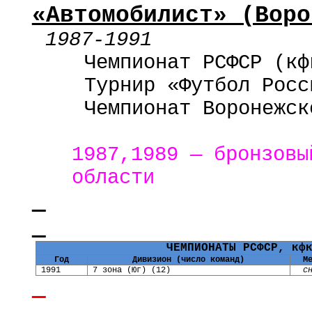
«Автомобилист» (Воро
1987-1991
Чемпионат РСФСР (кф
Турнир «Футбол Росс
Чемпионат Воронежск
1987,1989 — бронзовы
области
ЧЕМПИОНАТЫ РСФСР, кф
Год
Дивизион (число команд)
М
1991
7 зона (Юг) (12)
с