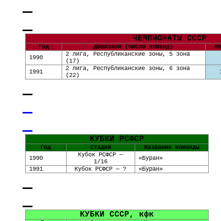
ЧЕМПИОНАТЫ СССР
Год
Дивизион (число команд)
М
2 лига, Республиканские зоны, 5 зона
1990
(
17
)
2 лига, Республиканские зоны, 6 зона
1991
(
22
)
КУБКИ РСФСР
Год
Стадия
Название команды
Кубок РСФСР —
1990
«
Буран
»
1/16
19
9
1
Кубок РСФСР — ?
«
Буран
»
КУБКИ СССР, кфк