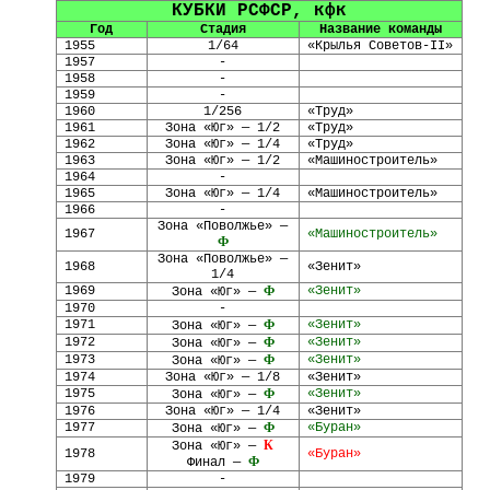
КУБКИ РСФСР, кфк
Год
Стадия
Название команды
1955
1/64
«Крылья Советов
-
II»
1957
-
1958
-
1959
-
1960
1/256
«Труд»
1961
Зона «Юг» — 1/2
«Труд»
1962
Зона «Юг» — 1/4
«Труд»
1963
Зона «Юг» — 1/2
«Машиностроитель»
1964
-
1965
Зона «Юг» — 1/4
«Машиностроитель»
1966
-
Зона «Поволжье» —
1967
«Машиностроитель»
Ф
Зона «Поволжье» —
1968
«Зенит»
1/4
1969
Ф
«Зенит»
Зона «Юг» —
1970
-
1971
Ф
«Зенит»
Зона «Юг» —
1972
Ф
«Зенит»
Зона «Юг» —
1973
Ф
«Зенит»
Зона «Юг» —
1974
Зона «Юг» — 1/8
«Зенит»
1975
Ф
«Зенит»
Зона «Юг» —
1976
Зона «Юг» — 1/4
«Зенит»
1977
Ф
«Буран»
Зона «Юг» —
К
Зона «Юг» —
1978
«Буран»
Ф
Финал —
1979
-