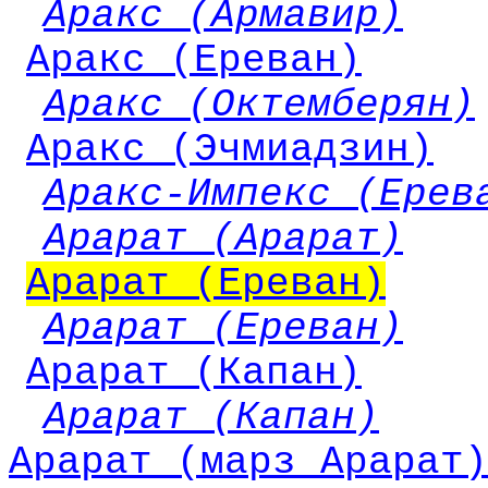
Аракс (Армавир)
Аракс (Ереван)
Аракс (Октемберян)
Аракс (Эчмиадзин)
Аракс-Импекс (Ерев
Арарат (Арарат)
Арарат (Ереван)
Арарат (Ереван)
Арарат (Капан)
Арарат (Капан)
Арарат (марз Арарат)