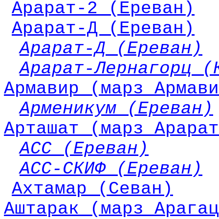
Арарат-2 (Ереван)
Арарат-Д (Ереван)
Арарат-Д (Ереван)
Арарат-Лернагорц (
Армавир (марз Армави
Арменикум (Ереван)
Арташат (марз Арарат
АСС (Ереван)
АСС-СКИФ (Ереван)
Ахтамар (Севан)
Аштарак (марз Арагац