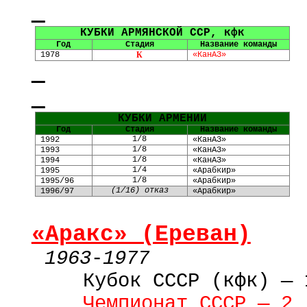
КУБКИ АРМЯНСКОЙ ССР, кфк
Год
Стадия
Название команды
1978
К
«КанАЗ»
КУБКИ АРМЕНИИ
Год
Стадия
Название команды
1/
8
1992
«КанАЗ»
1/
8
1993
«КанАЗ»
1/
8
1994
«КанАЗ»
1/
4
1995
«Арабкир»
1/
8
1995/96
«Арабкир»
(1/
16
)
отказ
1996/97
«Арабкир»
«Аракс» (Ереван)
1963
-
1977
Кубок
СССР
(кфк) — 
Чемпионат СССР — 2 