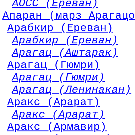
АОСС (Ереван)
Апаран (марз Арагацо
Арабкир (Ереван)
Арабкир (Ереван)
Арагац (Аштарак)
Арагац (Гюмри)
Арагац (Гюмри)
Арагац (Ленинакан)
Аракс (Арарат)
Аракс (Арарат)
Аракс (Армавир)