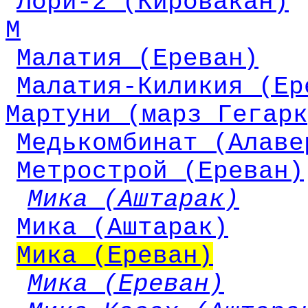
Лори-2 (Кировакан)
М
Малатия (Ереван)
Малатия-Киликия (Ер
Мартуни (марз Гегарк
Медькомбинат (Алаве
Метрострой (Ереван)
Мика (Аштарак)
Мика (Аштарак)
Мика (Ереван)
Мика (Ереван)