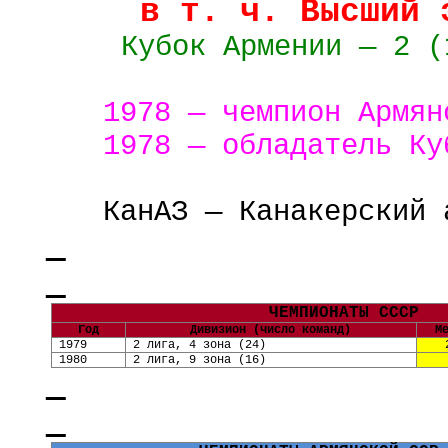
в т. ч. Высший 
Кубок Армении — 2 (
1978 — чемпион Армян
1978 — обладатель Ку
КанАЗ — Канакерский 
ЧЕМПИОНАТЫ СССР
Год
Дивизион (число команд)
М
1979
2 лига, 4 зона
(
24
)
1980
2 лига, 9 зона
(
16
)