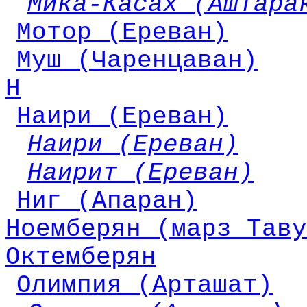
Мика-Касах (Аштара
Мотор (Ереван)
Муш (Чаренцаван)
Н
Наири (Ереван)
Наири (Ереван)
Наирит (Ереван)
Ниг (Апаран)
Ноемберян (марз Таву
Октемберян
Олимпия (Арташат)