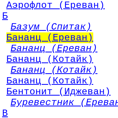
Аэрофлот (Ереван)
Б
Базум (Спитак)
Бананц (Ереван)
Бананц (Ереван)
Бананц (Котайк)
Бананц (Котайк)
Бананц (Котайк)
Бентонит (Иджеван)
Буревестник (Ерева
В