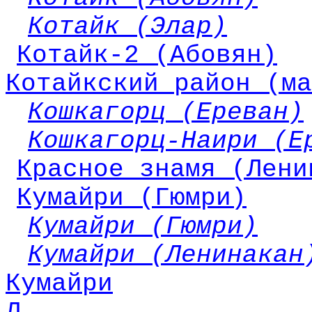
Котайк (Элар)
Котайк-2 (Абовян)
Котайкский район (ма
Кошкагорц (Ереван)
Кошкагорц-Наири (Е
Красное знамя (Лени
Кумайри (Гюмри)
Кумайри (Гюмри)
Кумайри (Ленинакан
Кумайри