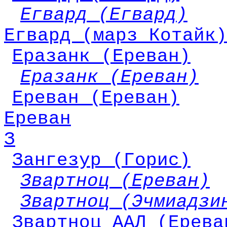
Егвард (Егвард)
Егвард (марз Котайк)
Еразанк (Ереван)
Еразанк (Ереван)
Ереван (Ереван)
Ереван
З
Зангезур (Горис)
Звартноц (Ереван)
Звартноц (Эчмиадзи
Звартноц ААЛ (Ерева