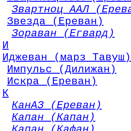
Звартноц ААЛ (Ерев
Звезда (Ереван)
Зораван (Егвард)
И
Иджеван (марз Тавуш)
Импульс (Дилижан)
Искра (Ереван)
К
КанАЗ (Ереван)
Капан (Капан)
Капан (Кафан)