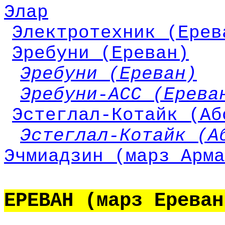
Элар
Электротехник (Ерев
Эребуни (Ереван)
Эребуни (Ереван)
Эребуни-АСС (Ерева
Эстеглал-Котайк (Аб
Эстеглал-Котайк (А
Эчмиадзин (марз Арма
ЕРЕВАН (марз Ереван