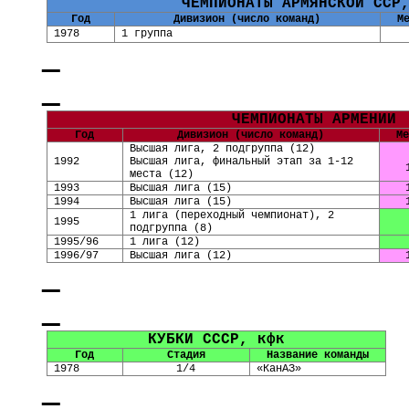
ЧЕМПИОНАТЫ АРМЯНСКОЙ ССР
Год
Дивизион (число команд)
М
1978
1 группа
ЧЕМПИОНАТЫ АРМЕНИИ
Год
Дивизион (число команд)
Ме
Высшая лига, 2 подгруппа
(
12
)
1992
Высшая лига, финальный этап за 1-12
места (12)
1993
Высшая лига
(
15
)
1994
Высшая лига
(
15
)
1 лига (переходный чемпионат), 2
1995
подгруппа (8)
1995/96
1
лига
(
12
)
1996/97
Высшая лига
(
12
)
КУБКИ СССР, кфк
Год
Стадия
Название команды
1978
1/4
«КанАЗ»