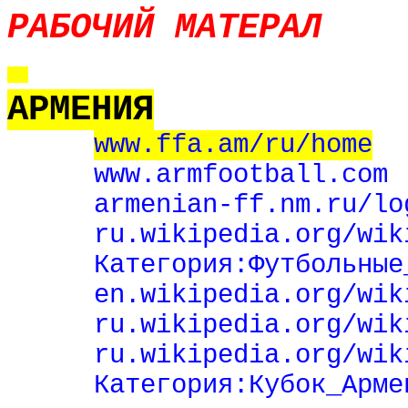
РАБОЧИЙ МАТЕРАЛ
АРМЕНИЯ
www
.
ffa
.
am
/
ru
/
home
www
.
armfootball
.
com
armenian
-
ff
.
nm
.
ru
/
lo
ru
.
wikipedia
.
org
/
wik
Категория:Футбольные
en.wikipedia.org/wik
ru.wikipedia.org/wik
r
u.wikipedia.org/wik
Категория:Кубок_Арме