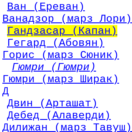
Ван (Ереван)
Ванадзор (марз Лори)
Гандзасар (Капан)
Гегард (Абовян)
Горис (марз Сюник)
Гюмри (Гюмри)
Гюмри (марз Ширак)
Д
Двин (Арташат)
Дебед (Алаверди)
Дилижан (марз Тавуш)