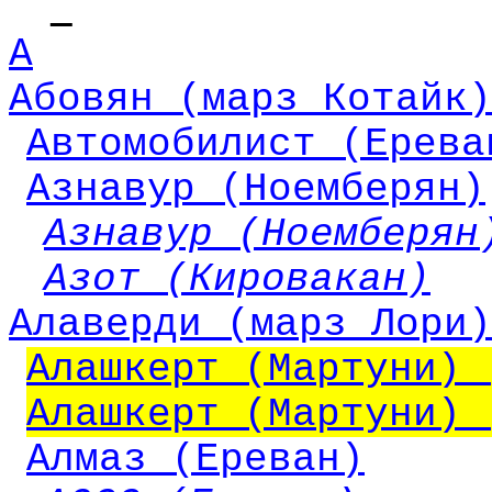
А
Абовян (марз Котайк)
Автомобилист (Ерева
Азнавур (Ноемберян)
Азнавур (Ноемберян
Азот (Кировакан)
Алаверди (марз Лори)
Алашкерт (Мартуни) 
Алашкерт (Мартуни) 
Алмаз (Ереван)