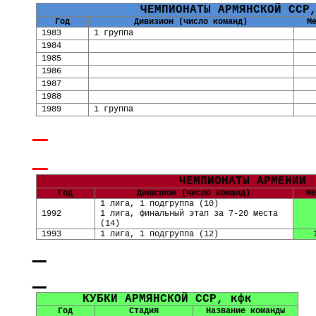
ЧЕМПИОНАТЫ АРМЯНСКОЙ ССР
Год
Дивизион (число команд)
М
1983
1 группа
1984
1985
1986
1987
1988
1989
1 группа
ЧЕМПИОНАТЫ АРМЕНИИ
Год
Дивизион (число команд)
Ме
1 лига, 1 подгруппа
(
10
)
1992
1 лига, финальный этап за 7-20 места
(14)
1993
1 лига, 1 подгруппа
(
12
)
КУБКИ АРМЯНСКОЙ ССР, кфк
Год
Стадия
Название команды