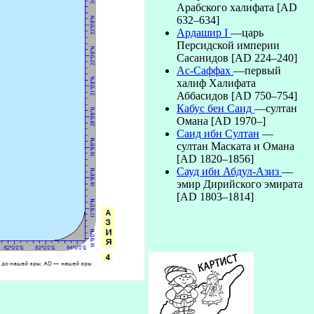
Арабского халифата [AD
632–634]
Ардашир I
—царь
Персидской империи
Сасанидов [AD 224–240]
Ас-Саффах
—первый
халиф Халифата
Аббасидов [AD 750–754]
Кабус бен Саид
—султан
Омана [AD 1970–]
Саид ибн Султан
—
султан Маската и Омана
[AD 1820–1856]
Сауд ибн Абдул-Азиз
—
эмир Дирийского эмирата
[AD 1803–1814]