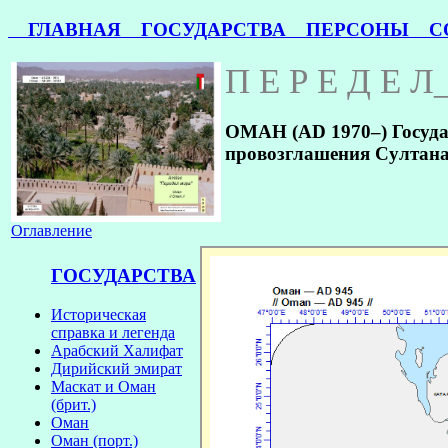
ГЛАВНАЯ
ГОСУДАРСТВА
ПЕРСОНЫ
СО
П Е Р Е Д Е Л
ОМАН (AD 1970–) Государ
провозглашения Султана
Оглавление
ГОСУДАРСТВА
Историческая
справка и легенда
Арабский Халифат
Дирийский эмират
Маскат и Оман
(брит.)
Оман
Оман (порт.)