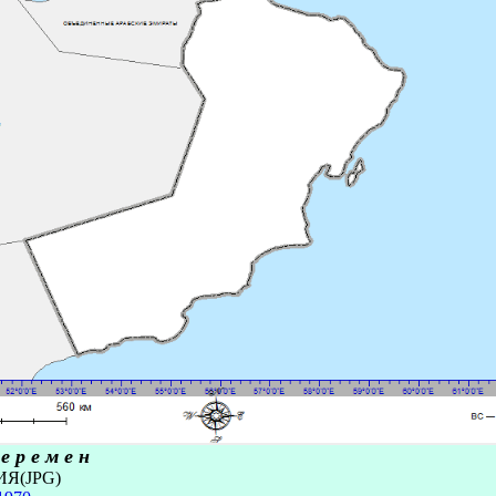
р е м е н
Я(JPG)