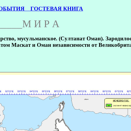
БЫТИЯ
ГОСТЕВАЯ КНИГА
_____М И Р А
ство, мусульманское. (Султанат Оман). Зародилось
том Маскат и Оман независимости от Великобрит