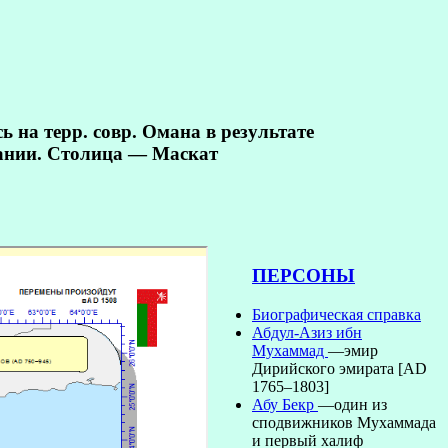
 на терр. совр. Омана в результате
ании. Столица — Маскат
ПЕРСОНЫ
Биографическая справка
Абдул-Азиз ибн
Мухаммад
—эмир
Дирийского эмирата [AD
1765–1803]
Абу Бекр
—один из
сподвижников Мухаммада
и первый халиф