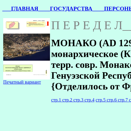
___ГЛАВНАЯ_
___ГОСУДАРСТВА_
___ПЕРСОН
П Е Р Е Д Е Л
МОНАКО (AD 1297
монархическое (К
терр. совр. Монак
Генуэзской Респу
Печатный вариант
{Отделилось от 
стр.1
стр.2
стр.3
стр.4
стр.5
стр.6
стр.7