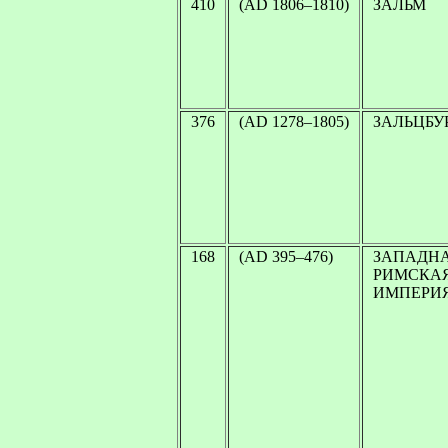
410
(AD 1806–1810)
ЗАЛЬМ
376
(AD 1278–1805)
ЗАЛЬЦБУ
168
(AD 395–476)
ЗАПАДН
РИМСКА
ИМПЕРИ