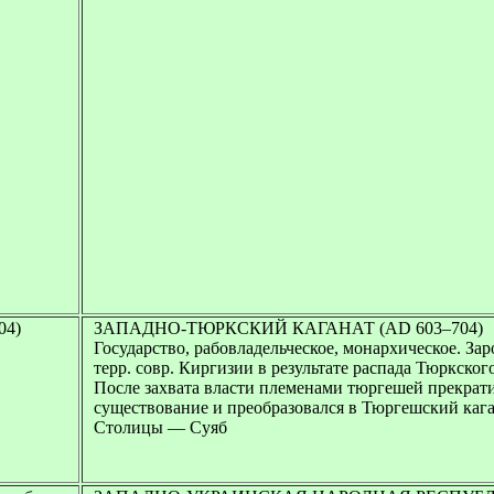
04)
ЗАПАДНО-ТЮРКСКИЙ КАГАНАТ (AD 603–704)
Государство, рабовладельческое, монархическое. Зар
терр. совр. Киргизии в результате распада Тюркского
После захвата власти племенами тюргешей прекрати
существование и преобразовался в Тюргешский кага
Столицы — Суяб