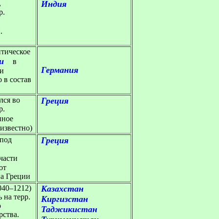
,
Индия
р.
.
тическое
и
в
Германия
 и
 в состав
лся во
Греция
р.
нное
еизвестно)
 под
Греция
 части
от
на Греции
0–1212)
Казахстан
 на терр.
Киргизстан
о
Таджикистан
рства.