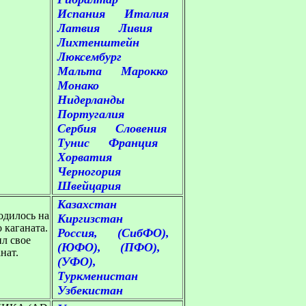
Испания
Италия
Латвия
Ливия
Лихтенштейн
Люксембург
Мальта
Марокко
Монако
Нидерланды
Португалия
Сербия
Словения
Тунис
Франция
Хорватия
Черногория
Швейцария
Казахстан
одилось на
Киргизстан
 каганата.
Россия,
(СибФО),
л свое
(ЮФО),
(ПФО),
нат.
(УФО),
Туркменистан
Узбекистан