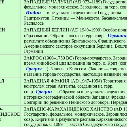
ЫЕ
ЗАПАДНЫЕ ЧАЛУКЬЯ (AD 973–1189) Государство
феодальное, монархическое. Зародилось на терр. сов
Индии
в результате отделения от Государства
Раштракутов. Столицы — Маньякхета, Басавакальян
Распалось
ЫЙ
ЗАПАДНЫЙ БЕРЛИН (AD 1949–1990)
Особое поли
Германи
образование. Образовалось на терр. совр.
результате объединения Британского, Французского
Американского секторов оккупации Берлина. Вошло
Германии
ЗАКРОС (1900–1750 BC)
Город-государство. Зароди
время минойской цивилизации на терр. о. Крит (сов
Греция
). Завоеван Кноссом. (Закрос — совреме
название города-государства, настоящее название н
АЯ
ЗАПАДНАЯ ФРАКИЯ (AD 1947–1954)
Территория
контролем стран Антанты, созданноя на терр.
Греции
совр.
. Образовна в результате отделения
историко-географической области Западная Фракия 
Болгарии по решению Нёйиского договора. Переда
-
ЗАПАДНО-КАРАХАНИДСКОЕ ХАНСТВО (AD 104
НИДСКОЕ
Государство, феодальное, монархическое. Зародилось
О
совр. Киргизии в результате распада Караханидског
государства. С 1089 — вассал Сельджукского госуда