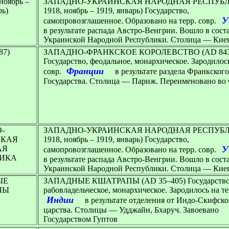
ноябрь –
ЗАПАДНО-УКРАИНСКАЯ НАРОДНАЯ РЕСПУБЛ
рь)
1918, ноябрь – 1919, январь) Государство,
У
самопровозглашенное. Образовано на терр. совр.
в результате распада Австро-Венгрии. Вошло в сост
Украинской Народной Республики. Столица — Кие
87)
ЗАПАДНО-ФРАНКСКОЕ КОРОЛЕВСТВО (AD 843
Государство, феодальное, монархическое. Зародилось
Франции
совр.
в результате раздела Франкского
Государства. Столица — Париж. Переименовано в
-
ЗАПАДНО-УКРАИНСКАЯ НАРОДНАЯ РЕСПУБЛ
СКАЯ
1918, ноябрь – 1919, январь)
Государство,
АЯ
У
самопровозглашенное. Образовано на терр. совр.
ЛИКА
в результате распада Австро-Венгрии. Вошло в сост
Украинской Народной Республики. Столица — Кие
ЫЕ
ЗАПАДНЫЕ КШАТРАПЫ (AD 35–405) Государство
ПЫ
рабовладельческое, монархическое. Зародилось на те
Индии
в результате отделения от Индо-Скифско
царства. Столицы — Удджайн, Бхаруч. Завоевано
Государством Гуптов