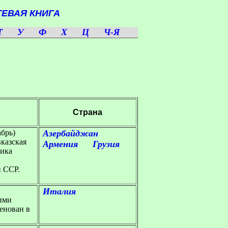
ЕВАЯ КНИГА
Т
У
Ф
Х
Ц
Ч-Я
Страна
абрь)
Азербайджан
вказская
Армения
Грузия
лика
 ССР.
Италия
ими
менован в