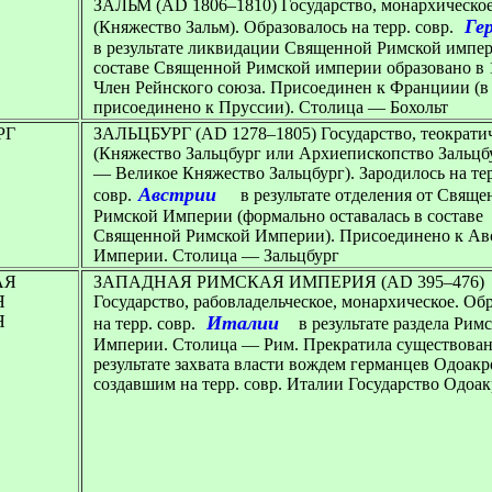
ЗАЛЬМ
(AD 1806–1810) Государство, монархическо
Ге
(Княжество Зальм). Образовалось на терр. совр.
в результате ликвидации Священной Римской импер
составе Священной Римской империи образовано в 
Член Рейнского союза. Присоединен к Франциии (в
присоединено к Пруссии). Столица — Бохольт
РГ
ЗАЛЬЦБУРГ
(AD 1278–1805) Государство, теократи
(Княжество Зальцбург или Архиепископство Зальцбу
— Великое Княжество Зальцбург). Зародилось на те
Австрии
совр.
в результате отделения от Свяще
Римской Империи (формально оставалась в составе
Священной Римской Империи). Присоединено к Ав
Империи. Столица — Зальцбург
АЯ
ЗАПАДНАЯ РИМСКАЯ ИМПЕРИЯ
(AD 395–476)
Я
Государство, рабовладельческое, монархическое. Об
Я
Италии
на терр. совр.
в результате раздела Рим
Империи. Столица — Рим. Прекратила существован
результате захвата власти вождем германцев Одоакр
создавшим на терр. совр. Италии Государство Одоак