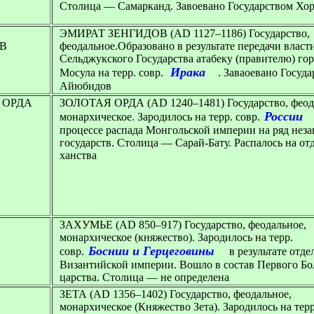
Столица — Самарканд. Завоевано Государством Хо
ЭМИРАТ ЗЕНГИДОВ
(AD 1127–1186) Государство,
В
феодальное.Образовано в результате передачи власт
Сельджукского Государства атабеку (правителю) го
Ирака
Мосула на терр. совр.
. Заваоевано Госуд
Айюбидов
 ОРДА
ЗОЛОТАЯ ОРДА (AD 1240–1481)
Государство, феод
России
монархическое. Зародилось на терр. совр.
процессе распада Монгольской империи на ряд нез
государств. Столица — Сарай-Бату. Распалось на от
ханства
Е
ЗАХУМЬЕ (AD 850–917)
Государство, феодальное,
монархическое (княжество). Зародилось на терр.
Боснии и Герцеговины
совр.
в результате отде
Византийской империи. Вошло в состав Первого Бо
царства. Столица — не определена
ЗЕТА (AD 1356–1402)
Государство, феодальное,
монархическое (Княжество Зета). Зародилось на терр