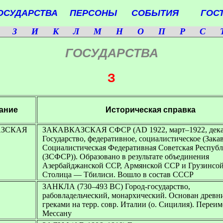
ОСУДАРСТВА
ПЕРСОНЫ
СОБЫТИЯ
ГОСТ
З
И
К
Л
М
Н
О
П
Р
С
ГОСУДАРСТВА
З
ание
Историческая справка
АЗСКАЯ
ЗАКАВКАЗСКАЯ СФСР
(AD 1922, март–1922, дек
Государство, федеративное, социалистическое (Зака
Социалистическая Федеративная Советская Респуб
(ЗСФСР)). Образовано в результате объединения
Азербайджанской ССР, Армянской ССР и Грузинсой
Столица — Тбилиси. Вошло в состав СССР
ЗАНКЛА (730–493 BC)
Город-государство,
рабовладельческий, монархический. Основан древн
греками на терр. совр. Италии (о. Сицилия). Переи
Мессану