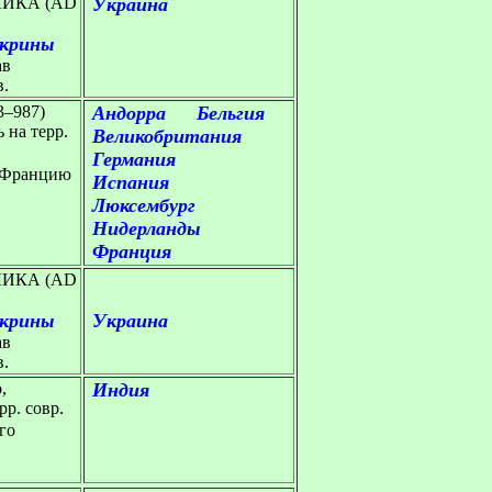
ИКА (AD
Украина
крины
ав
в.
–987)
Андорра
Бельгия
 на терр.
Великобритания
Германия
о Францию
Испания
Люксембург
Нидерланды
Франция
ИКА (AD
крины
Украина
ав
в.
,
Индия
рр. совр.
го