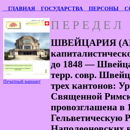
ГЛАВНАЯ
ГОСУДАРСТВА
ПЕРСОНЫ
СО
П Е Р Е Д Е Л
ШВЕЙЦАРИЯ (AD 1
капиталистическ
до 1848 — Швейца
терр. совр. Швей
Печатный вариант
трех кантонов: У
Священной Римск
провозглашена в 
Гельветическую Р
Наполеоновских в