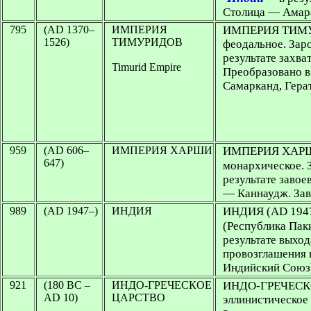
Столица — Амара
795
(AD 1370–
ИМПЕРИЯ
ИМПЕРИЯ ТИМУ
1526)
ТИМУРИДОВ
феодальное. Заро
результате захва
Timurid Empire
Преобразовано 
Самарканд, Гера
959
(AD 606–
ИМПЕРИЯ ХАРШИ
ИМПЕРИЯ ХАРШИ 
647)
монархическое. З
результате заво
— Каннаудж. Зав
989
(AD 1947–)
ИНДИЯ
ИНДИЯ (AD 1947–
(Республика Паки
результате выход
провозглашения 
Индийский Союз
921
(180 BC –
ИНДО-ГРЕЧЕСКОЕ
ИНДО-ГРЕЧЕСК
AD 10)
ЦАРСТВО
эллинистическое