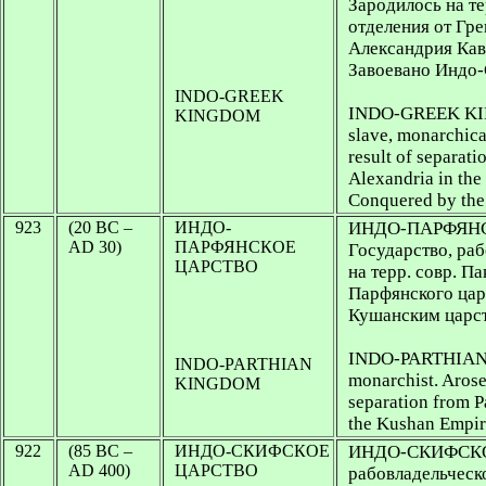
Зародилось на те
отделения от Гр
Александрия Кав
Завоевано Индо
INDO-GREEK
INDO-GREEK KING
KINGDOM
slave, monarchical
result of separat
Alexandria in the
Conquered by the
923
(20 BC –
ИНДО-
ИНДО-ПАРФЯН
AD 30)
ПАРФЯНСКОЕ
Государство, ра
ЦАРСТВО
на терр. совр. Па
Парфянского цар
Кушанским царс
INDO-PARTHIAN K
INDO-PARTHIAN
monarchist. Arose 
KINGDOM
separation from P
the Kushan Empi
922
(85 BC –
ИНДО-СКИФСКОЕ
ИНДО-СКИФСКОЕ 
AD 400)
ЦАРСТВО
рабовладельческо