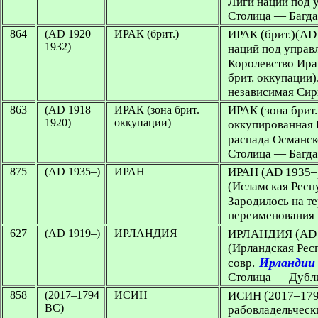
Лиги наций под 
Столица — Багд
864
(AD 1920–
ИРАК (брит.)
ИРАК (брит.)
(AD
1932)
наций под управ
Королевство Ирак
брит. оккупации)
независимая Сир
863
(AD 1918–
ИРАК (зона брит.
ИРАК (зона брит.
1920)
оккупации)
оккупированная 
распада Османск
Столица — Багдад
875
(AD 1935–)
ИРАН
ИРАН
(AD 1935–
(Исламская Респ
Зародилось на те
переименования 
627
(AD 1919–)
ИРЛАНДИЯ
ИРЛАНДИЯ
(AD 
(Ирландская Респ
Ирландии
совр.
Столица — Дубл
858
(2017–1794
ИСИН
ИСИН (2017–179
BC)
рабовладельчески