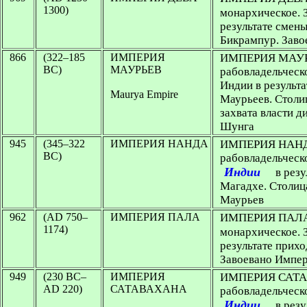
1300)
монархическое. З
результате смен
Бикрампур. Заво
866
(322–185
ИМПЕРИЯ
ИМПЕРИЯ МАУ
BC)
МАУРЬЕВ
рабовладельческо
Индии в результа
Maurya Empire
Маурьеев. Столи
захвата власти 
Шунга
945
(345–322
ИМПЕРИЯ НАНДА
ИМПЕРИЯ НАНДА 
BC)
рабовладельческо
Индии
в резу
Магадхе. Столиц
Маурьев
962
(AD 750–
ИМПЕРИЯ ПАЛА
ИМПЕРИЯ ПАЛА (
1174)
монархическое. З
результате прихо
Завоевано Импе
949
(230 BC–
ИМПЕРИЯ
ИМПЕРИЯ САТАВ
AD 220)
САТАВАХАНА
рабовладельческо
Индии
в резу