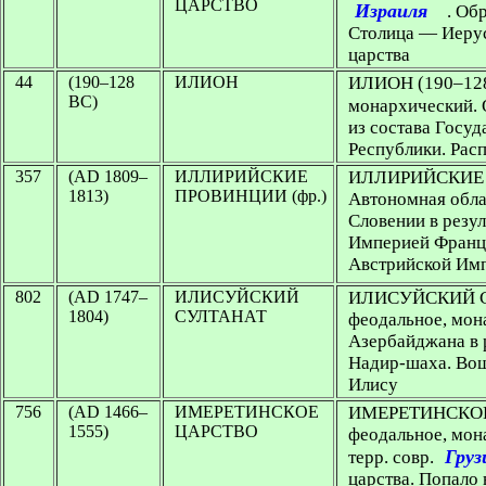
ЦАРСТВО
Израиля
. Об
Столица — Иерус
царства
44
(190–128
ИЛИОН
ИЛИОН
(190–128
BC)
монархический. 
из состава Госуд
Республики. Расп
357
(AD 1809–
ИЛЛИРИЙСКИЕ
ИЛЛИРИЙСКИЕ 
1813)
ПРОВИНЦИИ (фр.)
Автономная облас
Словении в резул
Империей Франц
Австрийской Им
802
(AD 1747–
ИЛИСУЙСКИЙ
ИЛИСУЙСКИЙ 
1804)
СУЛТАНАТ
феодальное, мона
Азербайджана в 
Надир-шаха. Вош
Илису
756
(AD 1466–
ИМЕРЕТИНСКОЕ
ИМЕРЕТИНСКО
1555)
ЦАРСТВО
феодальное, мон
Груз
терр. совр.
царства. Попало