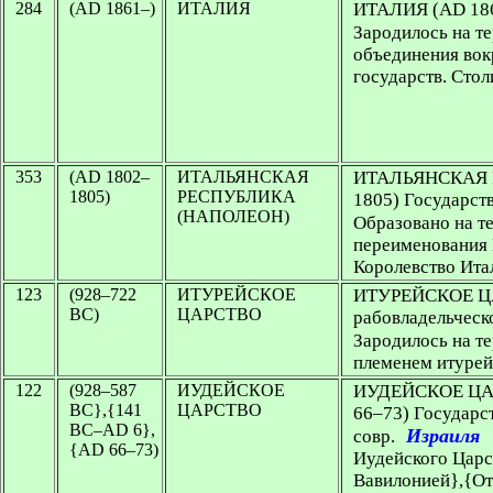
284
(AD 1861–)
ИТАЛИЯ
ИТАЛИЯ
(AD 18
Зародилось на те
объединения вок
государств. Сто
353
(AD 1802–
ИТАЛЬЯНСКАЯ
ИТАЛЬЯНСКАЯ
1805)
РЕСПУБЛИКА
1805) Государст
(НАПОЛЕОН)
Образовано на те
переименования 
Королевство Ита
123
(928–722
ИТУРЕЙСКОЕ
ИТУРЕЙСКОЕ 
BC)
ЦАРСТВО
рабовладельческ
Зародилось на те
племенем итурей
122
(928–587
ИУДЕЙСКОЕ
ИУДЕЙСКОЕ Ц
BC},{141
ЦАРСТВО
66–73) Государст
ВС–AD 6},
Израиля
совр.
{AD 66–73)
Иудейского Цар
Вавилонией},{От