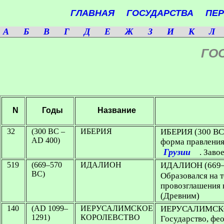
ГЛАВНАЯ
ГОСУДАРСТВА
ПЕ
A
Б
В
Г
Д
Е
Ж
З
И
К
Л
ГО
N
Годы
Название
32
(300 BC –
ИБЕРИЯ
ИБЕРИЯ
(300 BC
AD 400)
форма правления 
Грузии
. Заво
519
(669–570
ИДАЛИОН
ИДАЛИОН
(669
BC)
Образовался на т
провозглашения 
(Древним)
140
(AD 1099–
ИЕРУСАЛИМСКОЕ
ИЕРУСАЛИМСК
1291)
КОРОЛЕВСТВО
Государство, фе