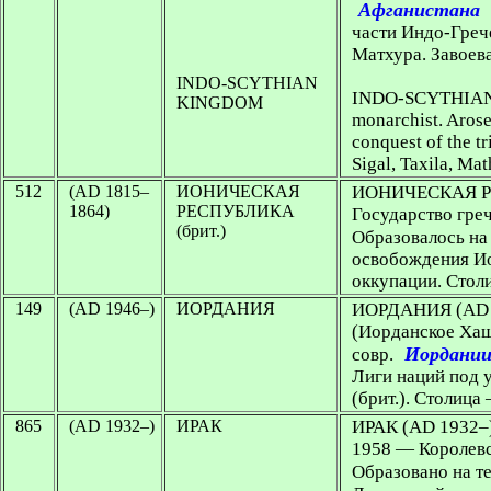
Афганистана
части Индо-Греч
Матхура. Завоев
INDO-SCYTHIAN
INDO-SCYTHIAN K
KINGDOM
monarchist. Arose 
conquest of the t
Sigal, Taxila, Ma
512
(AD 1815–
ИОНИЧЕСКАЯ
ИОНИЧЕСКАЯ РЕ
1864)
РЕСПУБЛИКА
Государство греч
(брит.)
Образовалось на 
освобождения Ио
оккупации. Стол
149
(AD 1946–)
ИОРДАНИЯ
ИОРДАНИЯ (AD 
(Иорданское Хаш
Иордани
совр.
Лиги наций под 
(брит.). Столиц
865
(AD 1932–)
ИРАК
ИРАК
(AD 1932–)
1958 — Королевс
Образовано на те