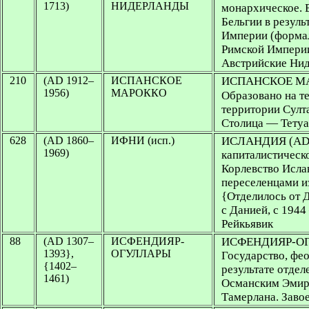
1713)
НИДЕРЛАНДЫ
монархическое. В
Бельгии в резул
Империи (формал
Римской Империи
Австрийские Ни
210
(AD 1912–
ИСПАНСКОЕ
ИСПАНСКОЕ М
1956)
МАРОККО
Образовано на те
территории Султ
Столица — Тетуа
628
(AD 1860–
ИФНИ (исп.)
ИСЛАНДИЯ
(AD
1969)
капиталистическ
Корлевство Ислан
переселенцами и
{Отделилось от 
с Данией, с 194
Рейкьявик
88
(AD 1307–
ИСФЕНДИЯР-
ИСФЕНДИЯР-О
1393},
ОГУЛЛАРЫ
Государство, фео
{1402–
результате отдел
1461)
Османским Эмир
Тамерлана. Заво