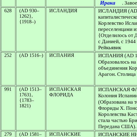
Ирака
. Заво
628
(AD 930–
ИСЛАНДИЯ
ИСЛАНДИЯ
(AD
1262},
капиталистическ
{1918–)
Корлевство Ислан
переселенцами и
{Отделилось от 
с Данией, с 194
Рейкьявик
252
(AD 1516–)
ИСПАНИЯ
ИСПАНИЯ
(AD 1
Образовалось на 
объединения Кор
Арагон. Столиц
991
(AD 1513–
ИСПАНСКАЯ
ИСПАНСКАЯ ФЛО
1763},
ФЛОРИДА
Колония Испании 
{1783–
(Образована на т
1821)
Флориды Х. Понс
Королевства Кас
стала частью Бр
Передана США).
279
(AD 1581–
ИСПАНСКИЕ
ИСПАНСКИЕ НИД