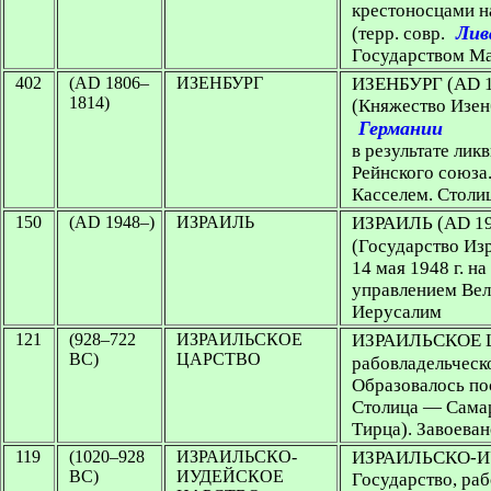
крестоносцами н
Лив
(терр. совр.
Государством М
402
(AD 1806–
ИЗЕНБУРГ
ИЗЕНБУРГ
(AD 
1814)
(Княжество Изенб
Германии
в результате ли
Рейнского союза
Касселем. Столи
150
(AD 1948–)
ИЗРАИЛЬ
ИЗРАИЛЬ
(AD 19
(Государство Изр
14 мая 1948 г. н
управлением Вел
Иерусалим
121
(928–722
ИЗРАИЛЬСКОЕ
ИЗРАИЛЬСКОЕ 
BC)
ЦАРСТВО
рабовладельческо
Образовалось по
Столица — Самар
Тирца). Завоева
119
(1020–928
ИЗРАИЛЬСКО-
ИЗРАИЛЬСКО-
BC)
ИУДЕЙСКОЕ
Государство, раб