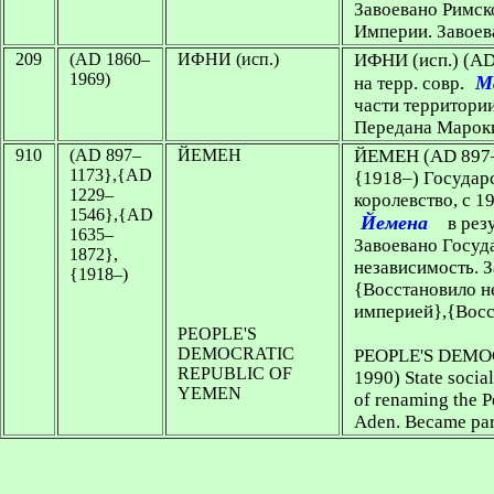
Завоевано Римск
Империи. Завоев
209
(AD 1860–
ИФНИ (исп.)
ИФНИ (исп.)
(AD
1969)
М
на терр. совр.
части территори
Передана Марок
910
(AD 897–
ЙЕМЕН
ЙЕМЕН
(AD 897
1173},{AD
{1918–) Государс
1229–
королевство, с 1
1546},{AD
Йемена
в рез
1635–
Завоевано Госуд
1872},
независимость. 
{1918–)
{Восстановило н
империей},{Восс
PEOPLE'S
DEMOCRATIC
PEOPLE'S DEMO
REPUBLIC OF
1990) State social
YEMEN
of renaming the P
Aden. Became par