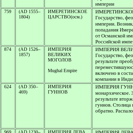
империи
759
(AD 1555–
ИМЕРЕТИНСКОЕ
ИМЕРЕТИНСКОЕ
1804)
ЦАРСТВО(осм.)
Государство, фе
империи. Возникл
попадания Имере
от Османской им
Российской имп
874
(AD 1526–
ИМПЕРИЯ
ИМПЕРИЯ ВЕЛ
1857)
ВЕЛИКИХ
Государство, фео
МОГОЛОВ
результате прео
переместившуюся
Mughal Empire
включено в сост
компании в Инди
624
(AD 350–
ИМПЕРИЯ
ИМПЕРИЯ ГУННО
469)
ГУННОВ
монархическое. З
результате втор
гуннов. Столица
обратно. Распал
969
(AD 1230–
ИМПЕРИЯ ДЕВА
ИМПЕРИЯ ДЕВА (