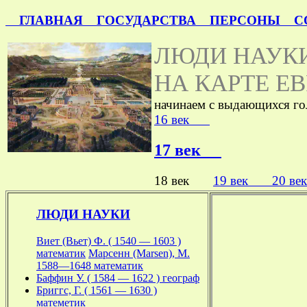
ГЛАВНАЯ
ГОСУДАРСТВА
ПЕРСОНЫ
СО
ЛЮДИ НАУКИ
НА КАРТЕ Е
начинаем с выдающихся г
16 век
17 век
18 век
19 век
20 
ЛЮДИ НАУКИ
Виет (Вьет) Ф. ( 1540 — 1603 )
математик
Марсенн (Marsen), М.
1588—1648 математик
Баффин У. ( 1584 — 1622 ) географ
Бриггс, Г. ( 1561 — 1630 )
матеметик