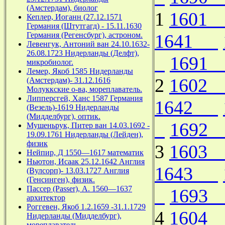
(Амстердам), биолог
1
160
Кеплер, Иоганн (27.12.1571
Германия (Штутгагд) - 15.11.1630
Германия (Регенсбург), астроном.
1641
Левенгук, Антоний ван 24.10.1632-
26.08.1723 Нидерланды (Делфт),
169
микробиолог.
Лемер, Якоб 1585 Нидерланды
2
160
(Амстердам)- 31.12.1616
Молуккские о-ва, мореплаватель.
Липперсгей, Ханс 1587 Германия
1642
(Везель)-1619 Нидерланды
(Мидделбург), оптик.
169
Мушеньрук, Питер ван 14.03.1692 -
19.09.1761 Нидерланды (Лейден),
физик
3
160
Нейпир, Д 1550—1617 математик
Ньютон, Исаак 25.12.1642 Англия
1643
(Вулсорп)- 13.03.1727 Англия
(Генсинген), физик.
Пассер (Passer), А. 1560—1637
169
архитектор
Роггевен, Якоб 1.2.1659 -31.1.1729
4
160
Нидерланды (Мидделбург),
мореплаватель