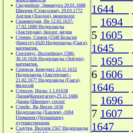
Сведенборг, Эммануил 29.01.1688
1644
Швеция (Стокгольм)- 29.03.1772
Англия (Лондон), минеролог
169
Сваммердам, Ян 12.02.1637-
17.02.1680 Нидерланды
5
160
(Амстердам), биолог, медик
Стевин, Симон (1548 Бельгия
(Брюгге)-1620 Нидерланды (Гаага),
1645
математик.
Снеллиус, Виллеброрд 1580-
169
30.10.1626 Нидерланды (Лейден),
математик.
Спиноза, Бенедикт 24.11.1632
6
160
Нидерланды (Амстердам) -
21.02.1677 Нидерланды (Гаага),
1646
философ
Стенсен, Нильс 1.1.01638
Дания(Копенгаген)-25.11.1686
169
Дания (Шверин), геолог
Стрейс, Ян Янсен 1630
7
160
Нидерланды (Харлем) -1694
Германия (Дитмаршен),
путешественник
1647
Схаутен, Виллем 1567 Нидерланды