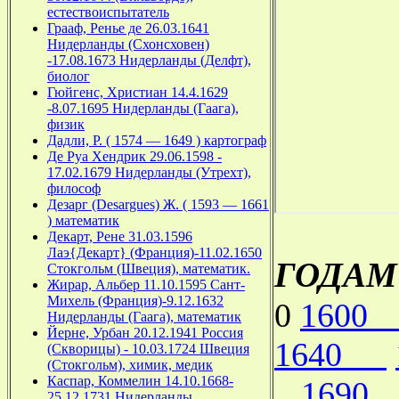
естествоиспытатель
Грааф, Ренье де 26.03.1641
Нидерланды (Схонсховен)
-17.08.1673 Нидерланды (Делфт),
биолог
Гюйгенс, Христиан 14.4.1629
-8.07.1695 Нидерланды (Гаага),
физик
Дадли, Р. ( 1574 — 1649 ) картограф
Де Руа Хендрик 29.06.1598 -
17.02.1679 Нидерланды (Утрехт),
философ
Дезарг (Desargues) Ж. ( 1593 — 1661
) математик
К
Декарт, Рене 31.03.1596
Лаэ{Декарт} (Франция)-11.02.1650
ГОДАМ
Стокгольм (Швеция), математик.
Жирар, Альбер 11.10.1595 Сант-
Михель (Франция)-9.12.1632
0
160
Нидерланды (Гаага), математик
Йерне, Урбан 20.12.1941 Россия
1640
(Скворицы) - 10.03.1724 Швеция
(Стокгольм), химик, медик
Каспар, Коммелин 14.10.1668-
169
25.12.1731 Нидерланды