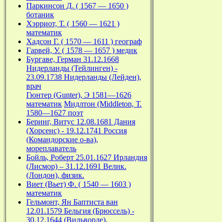
Паркинсон Д. ( 1567 — 1650 )
ботаник
Хэрриот, Т. ( 1560 — 1621 )
математик
Хадсон Г. ( 1570 — 1611 ) географ
Гарвей, У. ( 1578 — 1657 ) медик
Бургаве, Герман 31.12.1668
Нидерланды (Тейлинген) -
23.09.1738 Нидерланды (Лейден),
врач
Гюнтер (Gunter), Э 1581—1626
математик
Мидлтон (Middleton, Т.
1580—1627 поэт
Беринг, Витус 12.08.1681 Дания
(Хорсенс) - 19.12.1741 Россия
(Командорские о-ва),
мореплаватель
Бойль, Роберт 25.01.1627 Ирландия
(Лисмор) – 31.12.1691 Велик.
(Лондон), физик.
Виет (Вьет) Ф. ( 1540 — 1603 )
математик
Гельмонт, Ян Баптиста ван
12.01.1579 Бельгия (Брюссель) -
30.12.1644 (Вильворде),