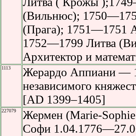
Литва ( Крожы );1749
(Вильнюс); 1750—175
(Прага); 1751—1751 А
1752—1799 Литва (Ви
Архитектор и математ
1113
Жерардо Аппиани — 1
независимого княжес
[AD 1399–1405]
227079
Жермен (Marie-Sophie
Софи 1.04.1776—27.0