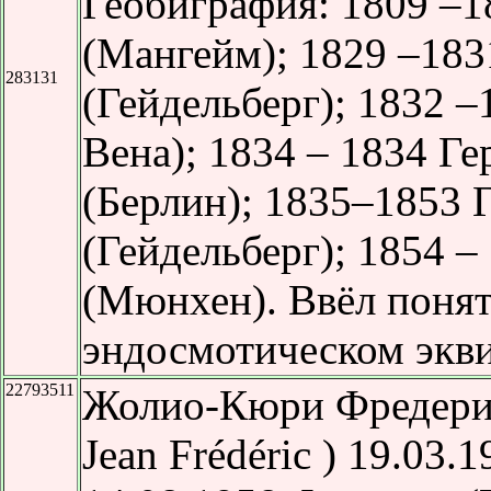
Геобиграфия: 1809 –1
(Мангейм); 1829 –183
283131
(Гейдельберг); 1832 –
Вена); 1834 – 1834 Г
(Берлин); 1835–1853 
(Гейдельберг); 1854 –
(Мюнхен). Ввёл понят
эндосмотическом экви
22793511
Жолио-Кюри Фредерик 
Jean Frédéric ) 19.03.