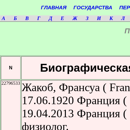
ГЛАВНАЯ
ГОСУДАРСТВА
ПЕ
А
Б
В
Г
Д
Е
Ж
З
И
К
Л
П
Биографическа
N
22796533
Жакоб, Франсуа ( Franç
17.06.1920 Франция (
19.04.2013 Франция (
физиолог.