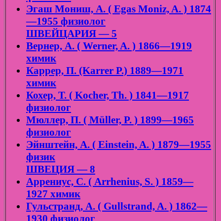
Эгаш Мониш, А. ( Egas Moniz, A. ) 1874
—1955 физиолог
ШВЕЙЦАРИЯ — 5
Вернер, А. ( Werner, A. ) 1866—1919
химик
Каррер, П. (Karrer P.) 1889—1971
химик
Кохер, Т. ( Kocher, Th. ) 1841—1917
физиолог
Мюллер, П. ( Müller, P. ) 1899—1965
физиолог
Эйнштейн, А. ( Einstein, A. ) 1879—1955
физик
ШВЕЦИЯ — 8
Аррениус, С. ( Arrhenius, S. ) 1859—
1927 химик
Гульстранд, А. ( Gullstrand, A. ) 1862—
1930 физиолог