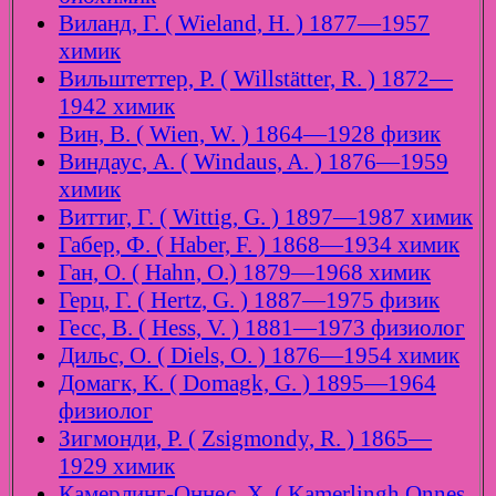
Виланд, Г. ( Wieland, H. ) 1877—1957
химик
Вильштеттер, Р. ( Willstätter, R. ) 1872—
1942 химик
Вин, В. ( Wien, W. ) 1864—1928 физик
Виндаус, А. ( Windaus, A. ) 1876—1959
химик
Виттиг, Г. ( Wittig, G. ) 1897—1987 химик
Габер, Ф. ( Haber, F. ) 1868—1934 химик
Ган, О. ( Hahn, O.) 1879—1968 химик
Герц, Г. ( Hertz, G. ) 1887—1975 физик
Гесс, В. ( Hess, V. ) 1881—1973 физиолог
Дильс, О. ( Diels, O. ) 1876—1954 химик
Домагк, К. ( Domagk, G. ) 1895—1964
физиолог
Зигмонди, Р. ( Zsigmondy, R. ) 1865—
1929 химик
Камерлинг-Оннес, Х. ( Kamerlingh Onnes,