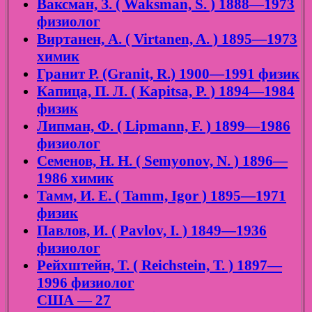
Ваксман, З. ( Waksman, S. ) 1888—1973
физиолог
Виртанен, А. ( Virtanen, A. ) 1895—1973
химик
Гранит Р. (Granit, R.) 1900—1991 физик
Капица, П. Л. ( Kapitsa, P. ) 1894—1984
физик
Липман, Ф. ( Lipmann, F. ) 1899—1986
физиолог
Семенов, Н. Н. ( Semyonov, N. ) 1896—
1986 химик
Тамм, И. Е. ( Tamm, Igor ) 1895—1971
физик
Павлов, И. ( Pavlov, I. ) 1849—1936
физиолог
Рейхштейн, Т. ( Reichstein, T. ) 1897—
1996 физиолог
США — 27