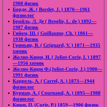
1908 физик
Борде, Ж. ( Bordet, J. ) 1870—1961
физиолог
Бройль, Л. Де ( Broglie, L. de ) 1892—
1987 физик
Гийом, Ш. ( Guillaume, Ch. ) 1861—
1938 физик
Гриньяр, В. ( Grignard, V. ) 1871—1935
химик
Жолио-Кюри, И. ( Joliot-Curie, I. ) 1897
—1956 химик
Жолио-Кюри Ф.(Joliot-Curie, J.) 1900—
1991 физик
Каррель, А. ( Carrel, A. ) 1873—1944
физиолог
Курнан, А. ( Cournand, A. ) 1895—1988
физиолог
Кюри, П. (Curie, P.) 1859—1906 физик