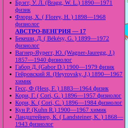
Брэгг, У. Л. (Bragg, W. L.) 1890—1971
физик
Флори, Х. ( Florey, H. ) 1898—1968
физиолог
АВСТРО-ВЕНГРИЯ — 17
Бекеши, Д. ( Békésy, G. ) 1899—1972
физиолог
Вагнер-Яурегг, Ю. (Wagner-Jauregg, J.)
1857—1940 физиолог
Габор Д. (Gabor D.) 1900—1979 физик
Гейровский Я. (Heyrovsky, J,) 1890—1967
химик
Гесс, Ф (Hess, F. ) 1883—1964 физик
Кори, Г. ( Cori, G. ) 1896—1957 физиолог
Кори, К. ( Cori, C. ) 1896—1984 физиолог
Кун Р. (Kuhn R.) 1900—1967 химик
Ландштейнер, К. ( Landsteiner, K. ) 1868—
1943 физиолог