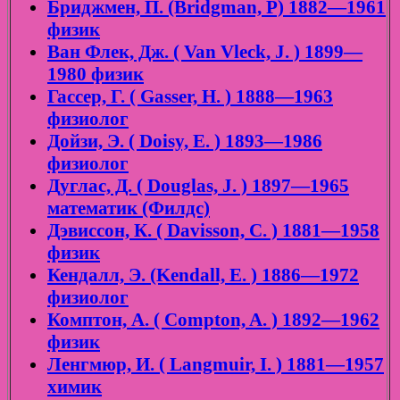
Бриджмен, П. (Bridgman, P) 1882—1961
физик
Ван Флек, Дж. ( Van Vleck, J. ) 1899—
1980 физик
Гассер, Г. ( Gasser, H. ) 1888—1963
физиолог
Дойзи, Э. ( Doisy, E. ) 1893—1986
физиолог
Дуглас, Д. ( Douglas, J. ) 1897—1965
математик (Филдс)
Дэвиссон, К. ( Davisson, C. ) 1881—1958
физик
Кендалл, Э. (Kendall, E. ) 1886—1972
физиолог
Комптон, А. ( Compton, A. ) 1892—1962
физик
Ленгмюр, И. ( Langmuir, I. ) 1881—1957
химик