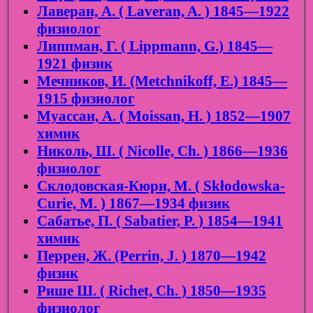
Лаверан, А. ( Laveran, A. ) 1845—1922
физиолог
Липпман, Г. ( Lippmann, G.) 1845—
1921 физик
Мечников, И. (Metchnikoff, E.) 1845—
1915 физиолог
Муассан, А. ( Moissan, H. ) 1852—1907
химик
Николь, Ш. ( Nicolle, Ch. ) 1866—1936
физиолог
Склодовская-Кюри, М. ( Skłodowska-
Curie, M. ) 1867—1934 физик
Сабатье, П. ( Sabatier, P. ) 1854—1941
химик
Перрен, Ж. (Perrin, J. ) 1870—1942
физик
Рише Ш. ( Richet, Ch. ) 1850—1935
физиолог