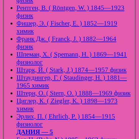
физик
Рентген, В. ( Röntgen, W. ) 1845—1923
физик
Фишер, Э. ( Fischer, E. ) 1852—1919
химик
Франк Дж. ( Franck, J. ) 1882—1964
физик
Шпеман, Х. ( Spemann, H. ) 1869—1941
физиолог
Штарк, Й. ( Stark, J.) 1874—1957 физик
Штаудингер, Г. ( Staudinger, H. ) 1881—
1965 химик
Штерн, О. ( Stern, O. ) 1888—1969 физик
Циглер, К. ( Ziegler, K. ) 1898—1973
химик
Эрлих, П. ( Ehrlich, P. ) 1854—1915
физиолог
ДАНИЯ — 5