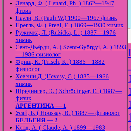
Ленард, Ф. ( Lenard, Ph. ) 1862—1947
физик
Паули, В. (Pauli W.) 1900—1967 физик
Прегль, Ф. ( Pregl, F. ) 1869—1930 химик
Ружичка, Л. (Ružička, L. ) 1887—1976
химик
Сент-Дьёрди, А. ( Szent-Györgyi, A. ) 1893
—1986 физиолог
Фриш, К. (Frisch, K. ) 1886—1882
физиолог
Хевеши Д. (Hevesy, G.) 1885—1966
химик
Шредингер, Э. ( Schrödinger, E. ) 1887—
физик
АРГЕНТИНА — 1
Усай, Б. ( Houssay, B. ) 1887— физиолог
БЕЛЬГИЯ — 2
Клод, А. ( Claude, A. ) 1899—1983