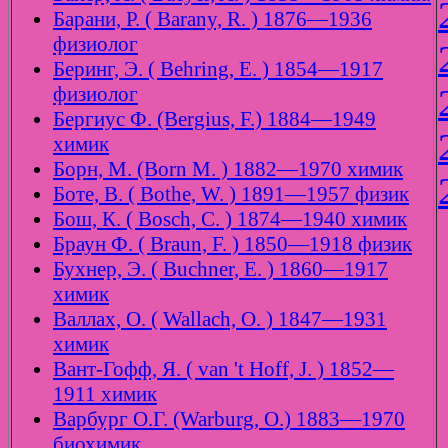
Барани, Р. ( Barany, R. ) 1876—1936
физиолог
Беринг, Э. ( Behring, E. ) 1854—1917
физиолог
Бергиус Ф. (Bergius, F.) 1884—1949
химик
Борн, М. (Born M. ) 1882—1970 химик
Боте, В. ( Bothe, W. ) 1891—1957 физик
Бош, К. ( Bosch, C. ) 1874—1940 химик
Браун Ф. ( Braun, F. ) 1850—1918 физик
Бухнер, Э. ( Buchner, E. ) 1860—1917
химик
Валлах, О. ( Wallach, O. ) 1847—1931
химик
Вант-Гофф, Я. ( van 't Hoff, J. ) 1852—
1911 химик
Варбург О.Г. (Warburg, O.) 1883—1970
биохимик