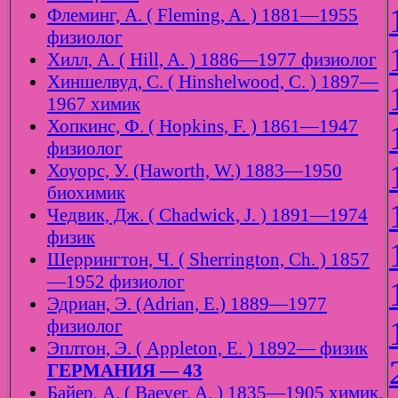
Флеминг, А. ( Fleming, A. ) 1881—1955
физиолог
Хилл, А. ( Hill, A. ) 1886—1977 физиолог
Хиншелвуд, С. ( Hinshelwood, C. ) 1897—
1967 химик
Хопкинс, Ф. ( Hopkins, F. ) 1861—1947
физиолог
Хоуорс, У. (Haworth, W.) 1883—1950
биохимик
Чедвик, Дж. ( Chadwick, J. ) 1891—1974
физик
Шеррингтон, Ч. ( Sherrington, Ch. ) 1857
—1952 физиолог
Эдриан, Э. (Adrian, E.) 1889—1977
физиолог
Эплтон, Э. ( Appleton, E. ) 1892— физик
ГЕРМАНИЯ — 43
Байер, А. ( Baeyer, A. ) 1835—1905 химик.