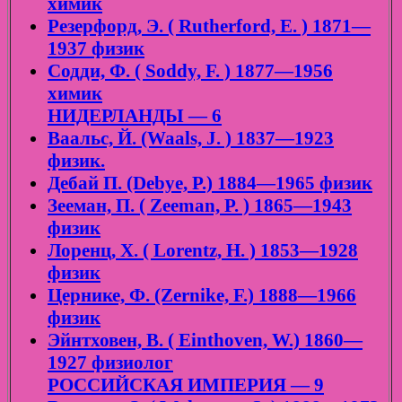
химик
Резерфорд, Э. ( Rutherford, E. ) 1871—
1937 физик
Содди, Ф. ( Soddy, F. ) 1877—1956
химик
НИДЕРЛАНДЫ — 6
Ваальс, Й. (Waals, J. ) 1837—1923
физик.
Дебай П. (Debye, P.) 1884—1965 физик
Зееман, П. ( Zeeman, P. ) 1865—1943
физик
Лоренц, Х. ( Lorentz, H. ) 1853—1928
физик
Цернике, Ф. (Zernike, F.) 1888—1966
физик
Эйнтховен, В. ( Einthoven, W.) 1860—
1927 физиолог
РОССИЙСКАЯ ИМПЕРИЯ — 9