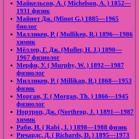
Майкельсон, А. ( Michelson, A. ) 1852—
1931 физик
Майнот Дж. (Minot G.) 1885—1965
биолог
Малликен, Р. ( Mulliken, R.) 1896—1986
химик
Мёллер, Г. Дж. (Muller, H. J.) 1890—
1967 физиолог
Мерфи, У. ( Murphy, W. ) 1892—1987
физиолог
Милликен, Р. ( Millikan, R.) 1868—1953
физик
Морган, Т. ( Morgan, Th. ) 1866—1945
физиолог
Нортроп, Дж. (Northrop, J. ) 1891—1987
химик
Раби, И. ( Rabi , I. ) 1898—1988 физик
Ричардс, Д. ( Richards, D. ) 1895—1973