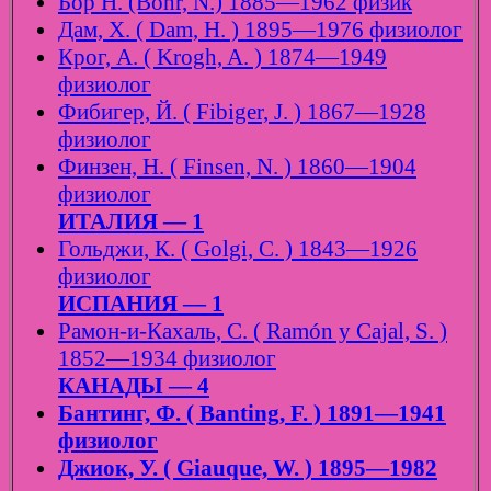
Бор Н. (Bohr, N.) 1885—1962 физик
Дам, Х. ( Dam, H. ) 1895—1976 физиолог
Крог, А. ( Krogh, A. ) 1874—1949
физиолог
Фибигер, Й. ( Fibiger, J. ) 1867—1928
физиолог
Финзен, Н. ( Finsen, N. ) 1860—1904
физиолог
ИТАЛИЯ — 1
Гольджи, К. ( Golgi, C. ) 1843—1926
физиолог
ИСПАНИЯ — 1
Рамон-и-Кахаль, С. ( Ramón y Cajal, S. )
1852—1934 физиолог
КАНАДЫ — 4
Бантинг, Ф. ( Banting, F. ) 1891—1941
физиолог
Джиок, У. ( Giauque, W. ) 1895—1982