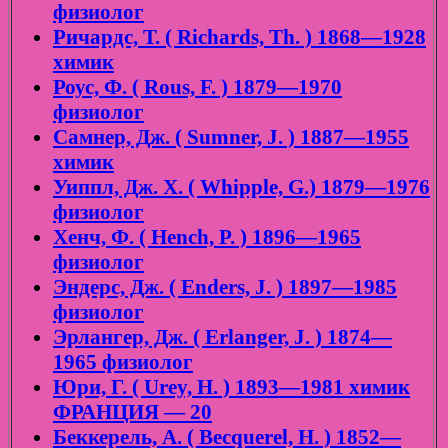
физиолог
Ричардс, Т. ( Richards, Th. ) 1868—1928
химик
Роус, Ф. ( Rous, F. ) 1879—1970
физиолог
Самнер, Дж. ( Sumner, J. ) 1887—1955
химик
Уиппл, Дж. Х. ( Whipple, G.) 1879—1976
физиолог
Хенч, Ф. ( Hench, P. ) 1896—1965
физиолог
Эндерс, Дж. ( Enders, J. ) 1897—1985
физиолог
Эрлангер, Дж. ( Erlanger, J. ) 1874—
1965 физиолог
Юри, Г. ( Urey, H. ) 1893—1981 химик
ФРАНЦИЯ — 20
Беккерель, А. ( Becquerel, H. ) 1852—