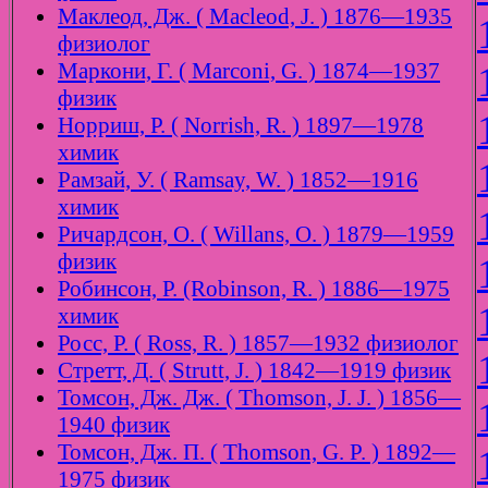
Маклеод, Дж. ( Macleod, J. ) 1876—1935
физиолог
Маркони, Г. ( Marconi, G. ) 1874—1937
физик
Норриш, Р. ( Norrish, R. ) 1897—1978
химик
Рамзай, У. ( Ramsay, W. ) 1852—1916
химик
Ричардсон, О. ( Willans, O. ) 1879—1959
физик
Робинсон, Р. (Robinson, R. ) 1886—1975
химик
Росс, Р. ( Ross, R. ) 1857—1932 физиолог
Стретт, Д. ( Strutt, J. ) 1842—1919 физик
Томсон, Дж. Дж. ( Thomson, J. J. ) 1856—
1940 физик
Томсон, Дж. П. ( Thomson, G. P. ) 1892—
1975 физик