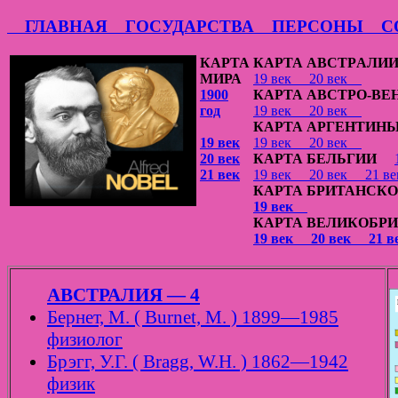
ГЛАВНАЯ
ГОСУДАРСТВА
ПЕРСОНЫ
СО
КАРТА
КАРТА АВСТРAЛИ
МИРА
19 век
20 век
1900
КАРТА АВСТРО-ВЕ
год
19 век
20 век
КАРТА АРГЕНТИН
19 век
19 век
20 век
20 век
КАРТА БЕЛЬГИИ
21 век
19 век
20 век
21 
КАРТА БРИТАНСКО
19 век
КАРТА ВЕЛИКОБР
19 век
20 век
21 
АВСТРАЛИЯ — 4
Бернет, М. ( Burnet, M. ) 1899—1985
физиолог
Брэгг, У.Г. ( Bragg, W.H. ) 1862—1942
физик