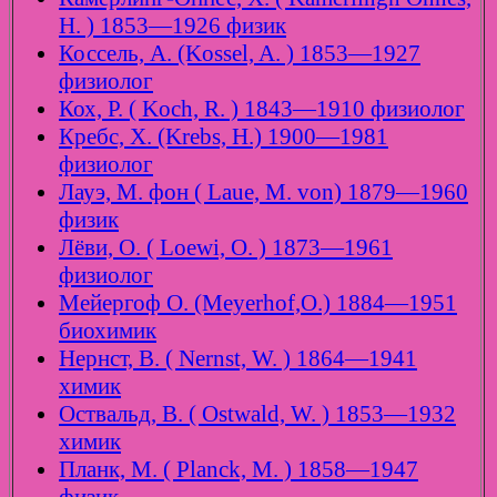
H. ) 1853—1926 физик
Коссель, А. (Kossel, A. ) 1853—1927
физиолог
Кох, Р. ( Koch, R. ) 1843—1910 физиолог
Кребс, Х. (Krebs, H.) 1900—1981
физиолог
Лауэ, М. фон ( Laue, M. von) 1879—1960
физик
Лёви, О. ( Loewi, O. ) 1873—1961
физиолог
Мейергоф О. (Meyerhof,O.) 1884—1951
биохимик
Нернст, В. ( Nernst, W. ) 1864—1941
химик
Оствальд, В. ( Ostwald, W. ) 1853—1932
химик
Планк, М. ( Planck, M. ) 1858—1947