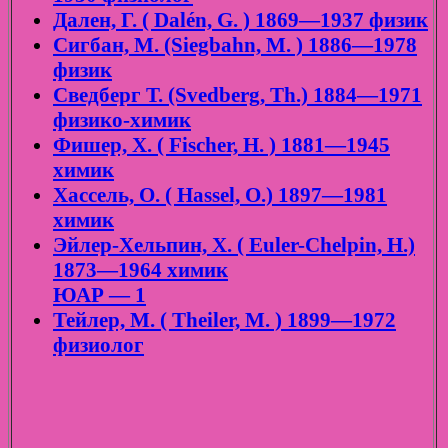
Дален, Г. ( Dalén, G. ) 1869—1937 физик
Сигбан, М. (Siegbahn, M. ) 1886—1978
физик
Сведберг Т. (Svedberg, Th.) 1884—1971
физико-химик
Фишер, Х. ( Fischer, H. ) 1881—1945
химик
Хассель, О. ( Hassel, O.) 1897—1981
химик
Эйлер-Хельпин, Х. ( Euler-Chelpin, H.)
1873—1964 химик
ЮАР — 1
Тейлер, М. ( Theiler, M. ) 1899—1972
физиолог