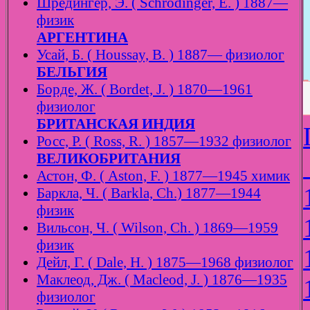
Шредингер, Э. ( Schrödinger, E. ) 1887—
физик
АРГЕНТИНА
Усай, Б. ( Houssay, B. ) 1887— физиолог
БЕЛЬГИЯ
Борде, Ж. ( Bordet, J. ) 1870—1961
физиолог
БРИТАНСКАЯ ИНДИЯ
Росс, Р. ( Ross, R. ) 1857—1932 физиолог
ВЕЛИКОБРИТАНИЯ
Астон, Ф. ( Aston, F. ) 1877—1945 химик
Баркла, Ч. ( Barkla, Ch.) 1877—1944
физик
Вильсон, Ч. ( Wilson, Ch. ) 1869—1959
физик
Дейл, Г. ( Dale, H. ) 1875—1968 физиолог
Маклеод, Дж. ( Macleod, J. ) 1876—1935
физиолог