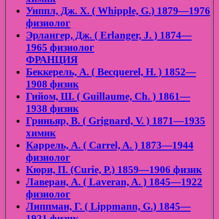
Уиппл, Дж. Х. ( Whipple, G.) 1879—1976
физиолог
Эрлангер, Дж. ( Erlanger, J. ) 1874—
1965 физиолог
ФРАНЦИЯ
Беккерель, А. ( Becquerel, H. ) 1852—
1908 физик
Гийом, Ш. ( Guillaume, Ch. ) 1861—
1938 физик
Гриньяр, В. ( Grignard, V. ) 1871—1935
химик
Каррель, А. ( Carrel, A. ) 1873—1944
физиолог
Кюри, П. (Curie, P.) 1859—1906 физик
Лаверан, А. ( Laveran, A. ) 1845—1922
физиолог
Липпман, Г. ( Lippmann, G.) 1845—
1921 физик