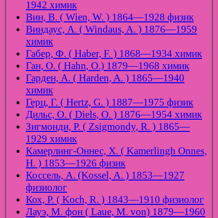
1942 химик
Вин, В. ( Wien, W. ) 1864—1928 физик
Виндаус, А. ( Windaus, A. ) 1876—1959
химик
Габер, Ф. ( Haber, F. ) 1868—1934 химик
Ган, О. ( Hahn, O.) 1879—1968 химик
Гарден, А. ( Harden, A. ) 1865—1940
химик
Герц, Г. ( Hertz, G. ) 1887—1975 физик
Дильс, О. ( Diels, O. ) 1876—1954 химик
Зигмонди, Р. ( Zsigmondy, R. ) 1865—
1929 химик
Камерлинг-Оннес, Х. ( Kamerlingh Onnes,
H. ) 1853—1926 физик
Коссель, А. (Kossel, A. ) 1853—1927
физиолог
Кох, Р. ( Koch, R. ) 1843—1910 физиолог
Лауэ, М. фон ( Laue, M. von) 1879—1960