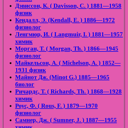
Дэвиссон, К. ( Davisson, C. ) 1881—1958
физик
Кендалл, Э. (Kendall, E. ) 1886—1972
физиолог
Ленгмюр, И. ( Langmuir, I. ) 1881—1957
химик
Морган, Т. ( Morgan, Th. ) 1866—1945
физиолог
Майкельсон, А. ( Michelson, A. ) 1852—
1931 физик
Майнот Дж. (Minot G.) 1885—1965
биолог
Ричардс, Т. ( Richards, Th. ) 1868—1928
химик
Роус, Ф. ( Rous, F. ) 1879—1970
физиолог
Самнер, Дж. ( Sumner, J. ) 1887—1955
химик