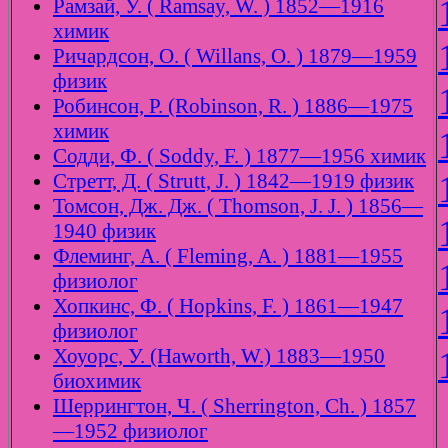
Рамзай, У. ( Ramsay, W. ) 1852—1916
химик
Ричардсон, О. ( Willans, O. ) 1879—1959
физик
Робинсон, Р. (Robinson, R. ) 1886—1975
химик
Содди, Ф. ( Soddy, F. ) 1877—1956 химик
Стретт, Д. ( Strutt, J. ) 1842—1919 физик
Томсон, Дж. Дж. ( Thomson, J. J. ) 1856—
1940 физик
Флеминг, А. ( Fleming, A. ) 1881—1955
физиолог
Хопкинс, Ф. ( Hopkins, F. ) 1861—1947
физиолог
Хоуорс, У. (Haworth, W.) 1883—1950
биохимик
Шеррингтон, Ч. ( Sherrington, Ch. ) 1857
—1952 физиолог