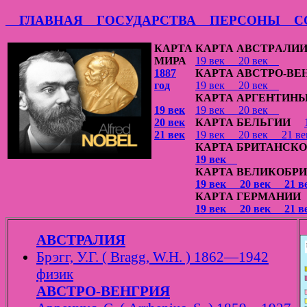
ГЛАВНАЯ
ГОСУДАРСТВА
ПЕРСОНЫ
СО
КАРТА
КАРТА АВСТРAЛИ
МИРА
19 век
20 век
1887
КАРТА АВСТРО-ВЕ
год
19 век
20 век
КАРТА АРГЕНТИН
19 век
19 век
20 век
20 век
КАРТА БЕЛЬГИИ
21 век
19 век
20 век
21 
КАРТА БРИТАНСКО
19 век
КАРТА ВЕЛИКОБР
19 век
20 век
21 
КАРТА ГЕРМАНИ
19 век
20 век
21 
АВСТРАЛИЯ
Брэгг, У.Г. ( Bragg, W.H. ) 1862—1942
физик
АВСТРО-ВЕНГРИЯ