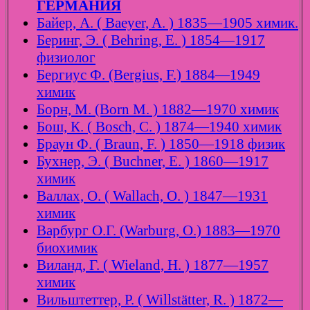
ГЕРМАНИЯ
Байер, А. ( Baeyer, A. ) 1835—1905 химик.
Беринг, Э. ( Behring, E. ) 1854—1917
физиолог
Бергиус Ф. (Bergius, F.) 1884—1949
химик
Борн, М. (Born M. ) 1882—1970 химик
Бош, К. ( Bosch, C. ) 1874—1940 химик
Браун Ф. ( Braun, F. ) 1850—1918 физик
Бухнер, Э. ( Buchner, E. ) 1860—1917
химик
Валлах, О. ( Wallach, O. ) 1847—1931
химик
Варбург О.Г. (Warburg, O.) 1883—1970
биохимик
Виланд, Г. ( Wieland, H. ) 1877—1957
химик
Вильштеттер, Р. ( Willstätter, R. ) 1872—