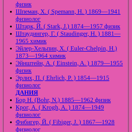
физик
Шпеман, Х. ( Spemann, H. ) 1869—1941
физиолог
Штарк, Й. ( Stark, J.) 1874—1957 физик
Штаудингер, Г. ( Staudinger, H. ) 1881—
1965 химик
Эйлер-Хельпин, Х. ( Euler-Chelpin, H.)
1873—1964 химик
Эйнштейн, А. ( Einstein, A. ) 1879—1955
физик
Эрлих, П. ( Ehrlich, P. ) 1854—1915
физиолог
ДАНИЯ
Бор Н. (Bohr, N.) 1885—1962 физик
Крог, А. ( Krogh, A. ) 1874—1949
физиолог
Фибигер, Й. ( Fibiger, J. ) 1867—1928
физиолог