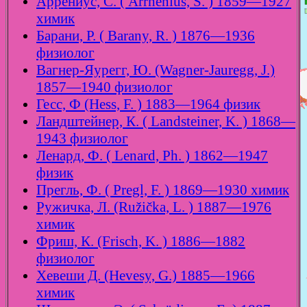
Аррениус, С. ( Arrhenius, S. ) 1859—1927
химик
Барани, Р. ( Barany, R. ) 1876—1936
физиолог
Вагнер-Яурегг, Ю. (Wagner-Jauregg, J.)
1857—1940 физиолог
Гесс, Ф (Hess, F. ) 1883—1964 физик
Ландштейнер, К. ( Landsteiner, K. ) 1868—
1943 физиолог
Ленард, Ф. ( Lenard, Ph. ) 1862—1947
физик
Прегль, Ф. ( Pregl, F. ) 1869—1930 химик
Ружичка, Л. (Ružička, L. ) 1887—1976
химик
Фриш, К. (Frisch, K. ) 1886—1882
физиолог
Хевеши Д. (Hevesy, G.) 1885—1966
химик