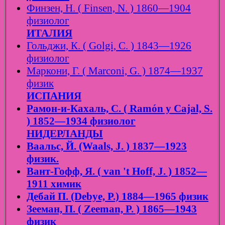
Финзен, Н. ( Finsen, N. ) 1860—1904
физиолог
ИТАЛИЯ
Гольджи, К. ( Golgi, C. ) 1843—1926
физиолог
Маркони, Г. ( Marconi, G. ) 1874—1937
физик
ИСПАНИЯ
Рамон-и-Кахаль, С. ( Ramón y Cajal, S.
) 1852—1934 физиолог
НИДЕРЛАНДЫ
Ваальс, Й. (Waals, J. ) 1837—1923
физик.
Вант-Гофф, Я. ( van 't Hoff, J. ) 1852—
1911 химик
Дебай П. (Debye, P.) 1884—1965 физик
Зееман, П. ( Zeeman, P. ) 1865—1943
физик