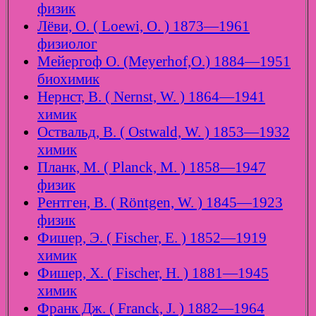
физик
Лёви, О. ( Loewi, O. ) 1873—1961
физиолог
Мейергоф О. (Meyerhof,O.) 1884—1951
биохимик
Нернст, В. ( Nernst, W. ) 1864—1941
химик
Оствальд, В. ( Ostwald, W. ) 1853—1932
химик
Планк, М. ( Planck, M. ) 1858—1947
физик
Рентген, В. ( Röntgen, W. ) 1845—1923
физик
Фишер, Э. ( Fischer, E. ) 1852—1919
химик
Фишер, Х. ( Fischer, H. ) 1881—1945
химик
Франк Дж. ( Franck, J. ) 1882—1964