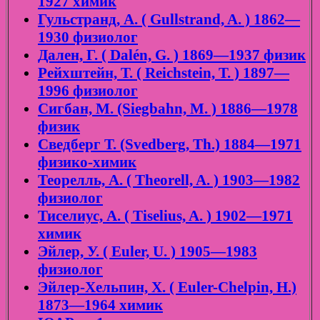
1927 химик
Гульстранд, А. ( Gullstrand, A. ) 1862—
1930 физиолог
Дален, Г. ( Dalén, G. ) 1869—1937 физик
Рейхштейн, Т. ( Reichstein, T. ) 1897—
1996 физиолог
Сигбан, М. (Siegbahn, M. ) 1886—1978
физик
Сведберг Т. (Svedberg, Th.) 1884—1971
физико-химик
Теорелль, А. ( Theorell, A. ) 1903—1982
физиолог
Тиселиус, А. ( Tiselius, A. ) 1902—1971
химик
Эйлер, У. ( Euler, U. ) 1905—1983
физиолог
Эйлер-Хельпин, Х. ( Euler-Chelpin, H.)
1873—1964 химик