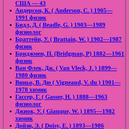
США — 43
Андерсон, К. ( Anderson, C. ) 1905—
1991 физик
Бидл, Д. ( Beadle, G. ) 1903—1989
физиолог
Браттейн, У. ( Brattain, W. ) 1902—1987
физик
Бриджмен, П. (Bridgman, P) 1882—1961
физик
Ван Флек, Дж. ( Van Vleck, J. ) 1899—
1980 физик
Виньо, В. Дю ( Vigneaud, V. du ) 1901—
1978 химик
Гассер, Г. ( Gasser, H. ) 1888—1963
физиолог
Джиок, У. ( Giauque, W. ) 1895—1982
химик
Дойзи, Э. ( Doisy, E. ) 1893—1986