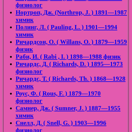
физиолог
Нортроп, Дж. (Northrop, J. ) 1891—1987
химик
Полинг, Л. ( Pauling, L. ) 1901—1994
химик
Ричардсон, О. ( Willans, O. ) 1879—1959
физик
Раби, И. ( Rabi , I. ) 1898—1988 физик
Ричардс, Д. ( Richards, D. ) 1895—1973
физиолог
Ричардс, Т. ( Richards, Th. ) 1868—1928
химик
Роус, Ф. ( Rous, F. ) 1879—1970
физиолог
Самнер, Дж. ( Sumner, J. ) 1887—1955
химик
Снелл, Д. ( Snell, G. ) 1903—1996
физиолог