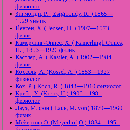
физиолог
Зигмонди, Р. ( Zsigmondy, R. ) 1865—
1929 химик
Йенсен, Х. ( Jensen, H. ) 1907—1973
физик
Камерлинг-Оннес, Х. ( Kamerlingh Onnes,
H. ) 1853—1926 физик
Кастлер, А. ( Kastler, A. ) 1902—1984
физик
Коссель, А. (Kossel, A. ) 1853—1927
физиолог
Кох, Р. ( Koch, R. ) 1843—1910 физиолог
Кребс, Х. (Krebs, H.) 1900—1981
физиолог
Лауэ, М. фон ( Laue, M. von) 1879—1960
физик
Мейергоф О. (Meyerhof,O.) 1884—1951
биохимик