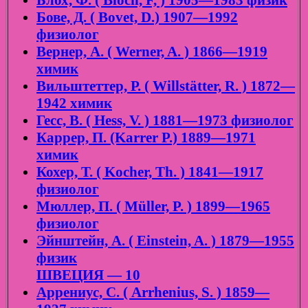
Блох, Ф. ( Bloch, F, ) 1905—1983 физик
Бове, Д. ( Bovet, D.) 1907—1992
физиолог
Вернер, А. ( Werner, A. ) 1866—1919
химик
Вильштеттер, Р. ( Willstätter, R. ) 1872—
1942 химик
Гесс, В. ( Hess, V. ) 1881—1973 физиолог
Каррер, П. (Karrer P.) 1889—1971
химик
Кохер, Т. ( Kocher, Th. ) 1841—1917
физиолог
Мюллер, П. ( Müller, P. ) 1899—1965
физиолог
Эйнштейн, А. ( Einstein, A. ) 1879—1955
физик
ШВЕЦИЯ — 10
Аррениус, С. ( Arrhenius, S. ) 1859—