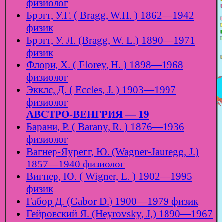
физиолог
Брэгг, У.Г. ( Bragg, W.H. ) 1862—1942
физик
Брэгг, У. Л. (Bragg, W. L.) 1890—1971
физик
Флори, Х. ( Florey, H. ) 1898—1968
физиолог
Экклс, Д. ( Eccles, J. ) 1903—1997
физиолог
АВСТРО-ВЕНГРИЯ — 19
Барани, Р. ( Barany, R. ) 1876—1936
физиолог
Вагнер-Яурегг, Ю. (Wagner-Jauregg, J.)
1857—1940 физиолог
Вигнер, Ю. ( Wigner, E. ) 1902—1995
физик
Габор Д. (Gabor D.) 1900—1979 физик
Гейровский Я. (Heyrovsky, J,) 1890—1967