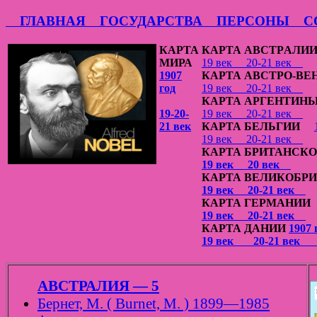
ГЛАВНАЯ
ГОСУДАРСТВА
ПЕРСОНЫ
СО
КАРТА
КАРТА АВСТРAЛИ
МИРА
19 век
20-21 век
1907
КАРТА АВСТРО-ВЕ
год
19 век
20-21 век
КАРТА АРГЕНТИН
19-20-
19 век
20-21 век
21 век
КАРТА БЕЛЬГИИ
19 век
20-21 век
КАРТА БРИТАНСКО
19 век
20 век
КАРТА ВЕЛИКОБР
19 век
20-21 век
КАРТА ГЕРМАНИ
19 век
20-21 век
КАРТА ДАНИИ
1907 
19 век
20-21 век
АВСТРАЛИЯ — 5
Бернет, М. ( Burnet, M. ) 1899—1985