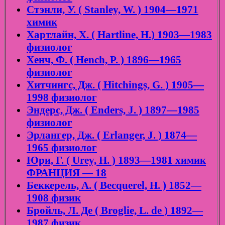
Стэнли, У. ( Stanley, W. ) 1904—1971
химик
Хартлайн, Х. ( Hartline, H.) 1903—1983
физиолог
Хенч, Ф. ( Hench, P. ) 1896—1965
физиолог
Хитчингс, Дж. ( Hitchings, G. ) 1905—
1998 физиолог
Эндерс, Дж. ( Enders, J. ) 1897—1985
физиолог
Эрлангер, Дж. ( Erlanger, J. ) 1874—
1965 физиолог
Юри, Г. ( Urey, H. ) 1893—1981 химик
ФРАНЦИЯ — 18
Беккерель, А. ( Becquerel, H. ) 1852—
1908 физик
Бройль, Л. Де ( Broglie, L. de ) 1892—
1987 физик