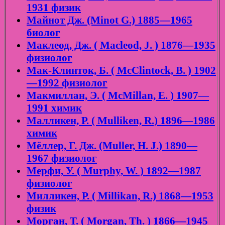
1931 физик
Майнот Дж. (Minot G.) 1885—1965
биолог
Маклеод, Дж. ( Macleod, J. ) 1876—1935
физиолог
Мак-Клинток, Б. ( McClintock, B. ) 1902
—1992 физиолог
Макмиллан, Э. ( McMillan, E. ) 1907—
1991 химик
Малликен, Р. ( Mulliken, R.) 1896—1986
химик
Мёллер, Г. Дж. (Muller, H. J.) 1890—
1967 физиолог
Мерфи, У. ( Murphy, W. ) 1892—1987
физиолог
Милликен, Р. ( Millikan, R.) 1868—1953
физик
Морган, Т. ( Morgan, Th. ) 1866—1945