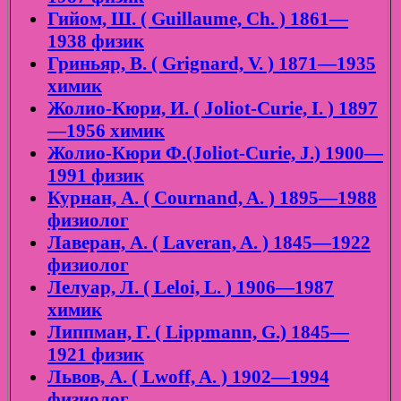
Гийом, Ш. ( Guillaume, Ch. ) 1861—
1938 физик
Гриньяр, В. ( Grignard, V. ) 1871—1935
химик
Жолио-Кюри, И. ( Joliot-Curie, I. ) 1897
—1956 химик
Жолио-Кюри Ф.(Joliot-Curie, J.) 1900—
1991 физик
Курнан, А. ( Cournand, A. ) 1895—1988
физиолог
Лаверан, А. ( Laveran, A. ) 1845—1922
физиолог
Лелуар, Л. ( Leloi, L. ) 1906—1987
химик
Липпман, Г. ( Lippmann, G.) 1845—
1921 физик
Львов, А. ( Lwoff, A. ) 1902—1994
физиолог