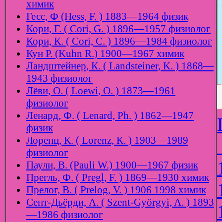
химик
Гесс, Ф (Hess, F. ) 1883—1964 физик
Кори, Г. ( Cori, G. ) 1896—1957 физиолог
Кори, К. ( Cori, C. ) 1896—1984 физиолог
Кун Р. (Kuhn R.) 1900—1967 химик
Ландштейнер, К. ( Landsteiner, K. ) 1868—
1943 физиолог
Лёви, О. ( Loewi, O. ) 1873—1961
физиолог
Ленард, Ф. ( Lenard, Ph. ) 1862—1947
физик
Лоренц, К. ( Lorenz, К. ) 1903—1989
физиолог
Паули, В. (Pauli W.) 1900—1967 физик
Прегль, Ф. ( Pregl, F. ) 1869—1930 химик
Прелог, В. ( Prelog, V. ) 1906 1998 химик
Сент-Дьёрди, А. ( Szent-Györgyi, A. ) 1893
—1986 физиолог