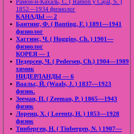
Рамон-и-Кахаль, С. ( Ramón y Cajal, S. )
1852—1934 физиолог
КАНАДЫ — 2
Бантинг, Ф. ( Banting, F. ) 1891—1941
физиолог
Хаггинс, Ч. ( Huggins, Ch. ) 1901—
физиолог
КОРЕЯ — 1
Педерсен, Ч. ( Pedersen, Ch.) 1904—1989
химик
НИДЕРЛАНДЫ — 6
Ваальс, Й. (Waals, J. ) 1837—1923
физик.
Зееман, П. ( Zeeman, P. ) 1865—1943
физик
Лоренц, Х. ( Lorentz, H. ) 1853—1928
физик
Тинберген, Н. ( Tinbergen, N. ) 1907—