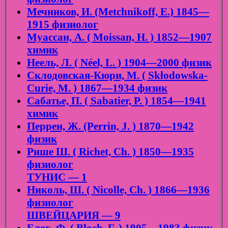
Мечников, И. (Metchnikoff, E.) 1845—
1915 физиолог
Муассан, А. ( Moissan, H. ) 1852—1907
химик
Неель, Л. ( Néel, L. ) 1904—2000 физик
Склодовская-Кюри, М. ( Skłodowska-
Curie, M. ) 1867—1934 физик
Сабатье, П. ( Sabatier, P. ) 1854—1941
химик
Перрен, Ж. (Perrin, J. ) 1870—1942
физик
Рише Ш. ( Richet, Ch. ) 1850—1935
физиолог
ТУНИС — 1
Николь, Ш. ( Nicolle, Ch. ) 1866—1936
физиолог
ШВЕЙЦАРИЯ — 9