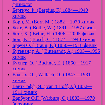
физиолог
Бергиус Ф. (Bergius, F.) 1884—1949
химик
Борн, М. (Born M. ) 1882—1970 химик
Боте, В. ( Bothe, W. ) 1891—1957 физик
Бете, Х. ( Bethe, H. ) 1906—2005 физик
Бош, К. ( Bosch, C. ) 1874—1940 химик
Браун Ф. ( Braun, F. ) 1850—1918 физик
Бутенандт, А. ( Butenandt, A.) 1903—1995
химик
Бухнер, Э. ( Buchner, E. ) 1860—1917
химик
Валлах, О. ( Wallach, O. ) 1847—1931
химик
Вант-Гофф, Я. ( van 't Hoff, J. ) 1852—
1911 химик
Варбург О.Г. (Warburg, O.) 1883—1970
биохимик