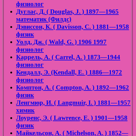
физиолог
Дуглас, Д. ( Douglas, J. ) 1897—1965
математик (Филдс)
Дэвиссон, К. ( Davisson, C. ) 1881—1958
физик
Уолд, Дж. ( Wald, G. ) 1906 1997
физиолог
Каррель, А. ( Carrel, A. ) 1873—1944
физиолог
Кендалл, Э. (Kendall, E. ) 1886—1972
физиолог
Комптон, А. ( Compton, A. ) 1892—1962
физик
Ленгмюр, И. ( Langmuir, I. ) 1881—1957
химик
Лоуренс, Э. ( Lawrence, E. ) 1901—1958
физик
Майкельсон, А. ( Michelson, A. ) 1852—