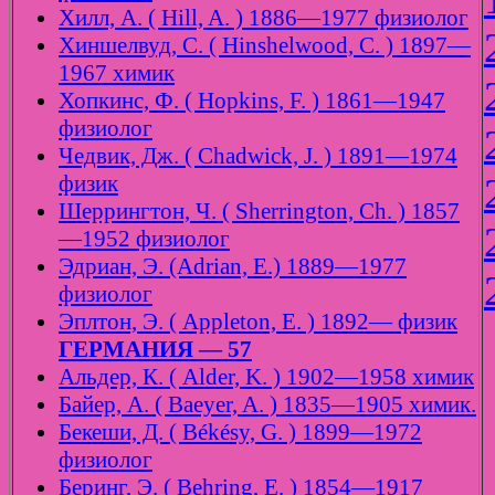
Хилл, А. ( Hill, A. ) 1886—1977 физиолог
Хиншелвуд, С. ( Hinshelwood, C. ) 1897—
1967 химик
Хопкинс, Ф. ( Hopkins, F. ) 1861—1947
физиолог
Чедвик, Дж. ( Chadwick, J. ) 1891—1974
физик
Шеррингтон, Ч. ( Sherrington, Ch. ) 1857
—1952 физиолог
Эдриан, Э. (Adrian, E.) 1889—1977
физиолог
Эплтон, Э. ( Appleton, E. ) 1892— физик
ГЕРМАНИЯ — 57
Альдер, К. ( Alder, K. ) 1902—1958 химик
Байер, А. ( Baeyer, A. ) 1835—1905 химик.
Бекеши, Д. ( Békésy, G. ) 1899—1972
физиолог
Беринг, Э. ( Behring, E. ) 1854—1917