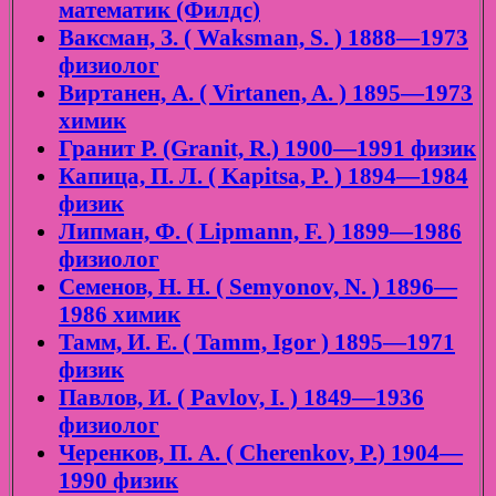
математик (Филдс)
Ваксман, З. ( Waksman, S. ) 1888—1973
физиолог
Виртанен, А. ( Virtanen, A. ) 1895—1973
химик
Гранит Р. (Granit, R.) 1900—1991 физик
Капица, П. Л. ( Kapitsa, P. ) 1894—1984
физик
Липман, Ф. ( Lipmann, F. ) 1899—1986
физиолог
Семенов, Н. Н. ( Semyonov, N. ) 1896—
1986 химик
Тамм, И. Е. ( Tamm, Igor ) 1895—1971
физик
Павлов, И. ( Pavlov, I. ) 1849—1936
физиолог
Черенков, П. А. ( Cherenkov, P.) 1904—
1990 физик