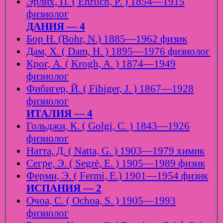
Эрлих, П. ( Ehrlich, P. ) 1854—1915
физиолог
ДАНИЯ — 4
Бор Н. (Bohr, N.) 1885—1962 физик
Дам, Х. ( Dam, H. ) 1895—1976 физиолог
Крог, А. ( Krogh, A. ) 1874—1949
физиолог
Фибигер, Й. ( Fibiger, J. ) 1867—1928
физиолог
ИТАЛИЯ — 4
Гольджи, К. ( Golgi, C. ) 1843—1926
физиолог
Натта, Д. ( Natta, G. ) 1903—1979 химик
Сегре, Э. ( Segrè, E. ) 1905—1989 физик
Ферми, Э. ( Fermi, E.) 1901—1954 физик
ИСПАНИЯ — 2
Очоа, С. ( Ochoa, S. ) 1905—1993
физиолог