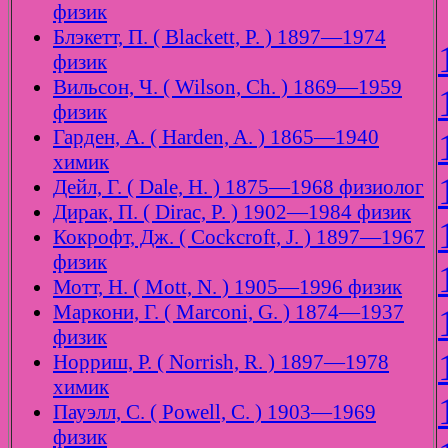
физик
Блэкетт, П. ( Blackett, P. ) 1897—1974
физик
Вильсон, Ч. ( Wilson, Ch. ) 1869—1959
физик
Гарден, А. ( Harden, A. ) 1865—1940
химик
Дейл, Г. ( Dale, H. ) 1875—1968 физиолог
Дирак, П. ( Dirac, P. ) 1902—1984 физик
Кокрофт, Дж. ( Cockcroft, J. ) 1897—1967
физик
Мотт, Н. ( Mott, N. ) 1905—1996 физик
Маркони, Г. ( Marconi, G. ) 1874—1937
физик
Норриш, Р. ( Norrish, R. ) 1897—1978
химик
Пауэлл, С. ( Powell, C. ) 1903—1969
физик