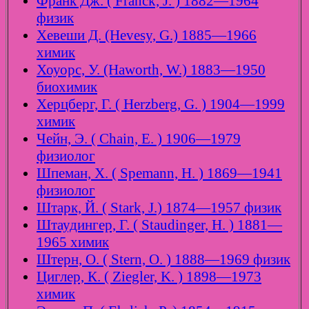
Франк Дж. ( Franck, J. ) 1882—1964
физик
Хевеши Д. (Hevesy, G.) 1885—1966
химик
Хоуорс, У. (Haworth, W.) 1883—1950
биохимик
Херцберг, Г. ( Herzberg, G. ) 1904—1999
химик
Чейн, Э. ( Chain, E. ) 1906—1979
физиолог
Шпеман, Х. ( Spemann, H. ) 1869—1941
физиолог
Штарк, Й. ( Stark, J.) 1874—1957 физик
Штаудингер, Г. ( Staudinger, H. ) 1881—
1965 химик
Штерн, О. ( Stern, O. ) 1888—1969 физик
Циглер, К. ( Ziegler, K. ) 1898—1973
химик