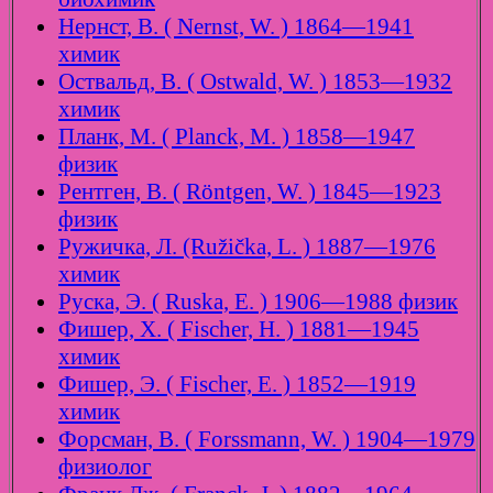
Нернст, В. ( Nernst, W. ) 1864—1941
химик
Оствальд, В. ( Ostwald, W. ) 1853—1932
химик
Планк, М. ( Planck, M. ) 1858—1947
физик
Рентген, В. ( Röntgen, W. ) 1845—1923
физик
Ружичка, Л. (Ružička, L. ) 1887—1976
химик
Руска, Э. ( Ruska, E. ) 1906—1988 физик
Фишер, Х. ( Fischer, H. ) 1881—1945
химик
Фишер, Э. ( Fischer, E. ) 1852—1919
химик
Форсман, В. ( Forssmann, W. ) 1904—1979
физиолог