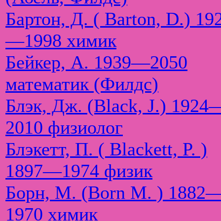
Бартон, Д. ( Barton, D.) 19
—1998 химик
Бейкер, А. 1939—2050
математик (Филдс)
Блэк, Дж. (Black, J.) 1924
2010 физиолог
Блэкетт, П. ( Blackett, P. )
1897—1974 физик
Борн, М. (Born M. ) 1882
1970 химик