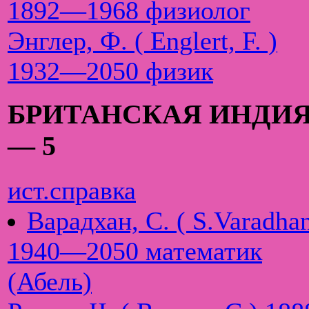
1892—1968 физиолог
Энглер, Ф. ( Englert, F. )
1932—2050 физик
БРИТАНСКАЯ ИНДИ
— 5
ист.справка
Варадхан, С. ( S.Varadhan
1940—2050 математик
(Абель)