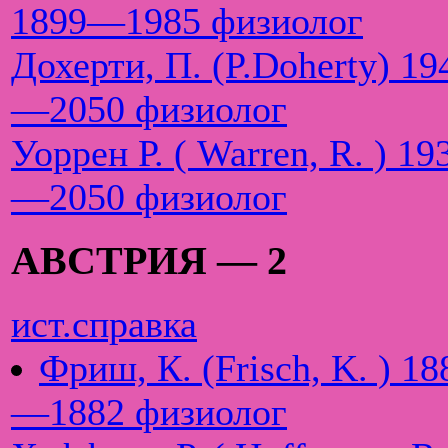
1899—1985 физиолог
Дохерти, П. (P.Doherty) 19
—2050 физиолог
Уоррен Р. ( Warren, R. ) 19
—2050 физиолог
АВСТРИЯ — 2
ист.справка
Фриш, К. (Frisch, K. ) 18
—1882 физиолог