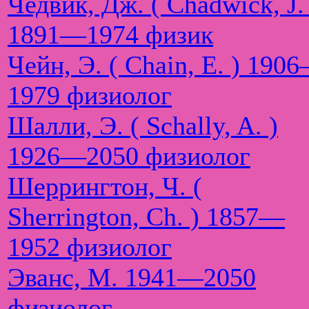
Чедвик, Дж. ( Chadwick, J. 
1891—1974 физик
Чейн, Э. ( Chain, E. ) 190
1979 физиолог
Шалли, Э. ( Schally, A. )
1926—2050 физиолог
Шеррингтон, Ч. (
Sherrington, Ch. ) 1857—
1952 физиолог
Эванс, М. 1941—2050
физиолог