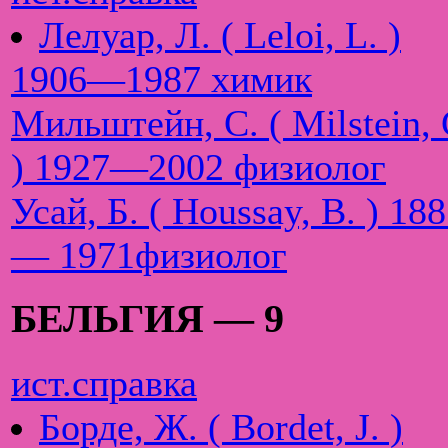
Лелуар, Л. ( Leloi, L. )
1906—1987 химик
Мильштейн, С. ( Milstein, 
) 1927—2002 физиолог
Усай, Б. ( Houssay, B. ) 18
— 1971физиолог
БЕЛЬГИЯ — 9
ист.справка
Борде, Ж. ( Bordet, J. )