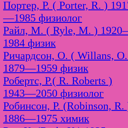
Портер, Р. ( Porter, R. ) 191
—1985 физиолог
Райл, М. ( Ryle, M. ) 192
1984 физик
Ричардсон, О. ( Willans, O.
1879—1959 физик
Робертс, Р.( R. Roberts )
1943—2050 физиолог
Робинсон, Р. (Robinson, R. 
1886—1975 химик