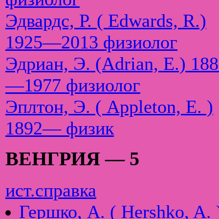
Эдвардс, Р. ( Edwards, R.)
1925—2013 физиолог
Эдриан, Э. (Adrian, E.) 18
—1977 физиолог
Эплтон, Э. ( Appleton, E. )
1892— физик
ВЕНГРИЯ — 5
ист.справка
Гершко, А. ( Hershko, A. 