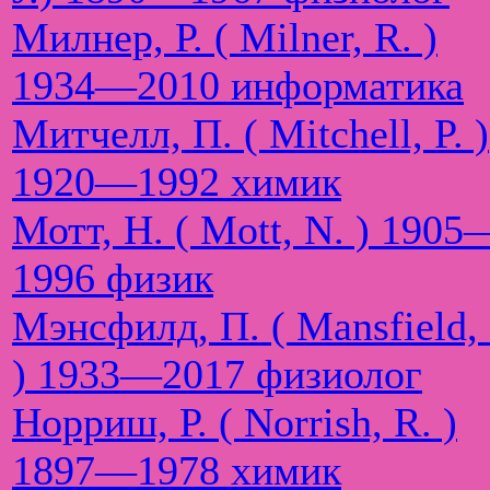
Милнер, Р. ( Milner, R. )
1934—2010 информатика
Митчелл, П. ( Mitchell, P. )
1920—1992 химик
Мотт, Н. ( Mott, N. ) 1905
1996 физик
Мэнсфилд, П. ( Mansfield, 
) 1933—2017 физиолог
Норриш, Р. ( Norrish, R. )
1897—1978 химик