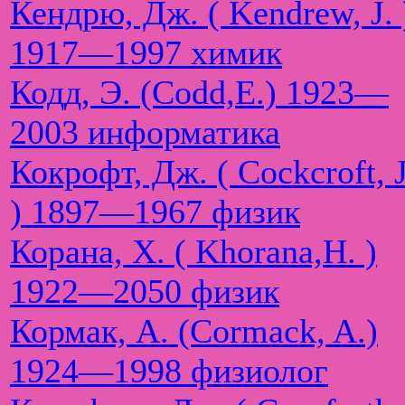
Кендрю, Дж. ( Kendrew, J. 
1917—1997 химик
Кодд, Э. (Codd,E.) 1923—
2003 информатика
Кокрофт, Дж. ( Cockcroft, J
) 1897—1967 физик
Корана, Х. ( Khorana,H. )
1922—2050 физик
Кормак, А. (Cormack, A.)
1924—1998 физиолог