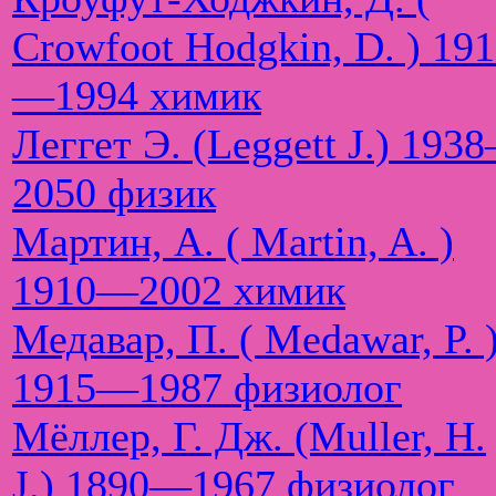
Crowfoot Hodgkin, D. ) 19
—1994 химик
Леггет Э. (Leggett J.) 193
2050 физик
Мартин, А. ( Martin, A. )
1910—2002 химик
Медавар, П. ( Medawar, P. 
1915—1987 физиолог
Мёллер, Г. Дж. (Muller, H.
J.) 1890—1967 физиолог