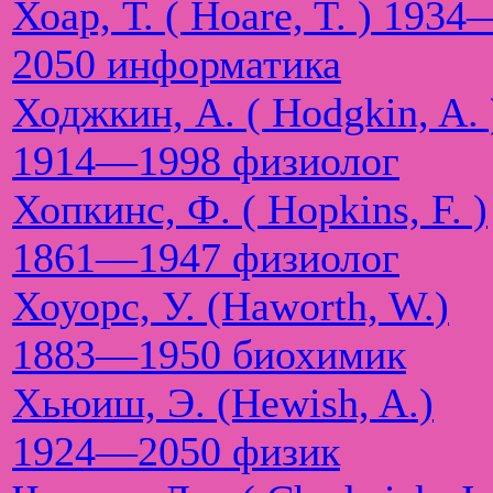
Хоар, Т. ( Hoare, T. ) 1934
2050 информатика
Ходжкин, А. ( Hodgkin, A. 
1914—1998 физиолог
Хопкинс, Ф. ( Hopkins, F. )
1861—1947 физиолог
Хоуорс, У. (Haworth, W.)
1883—1950 биохимик
Хьюиш, Э. (Hewish, A.)
1924—2050 физик