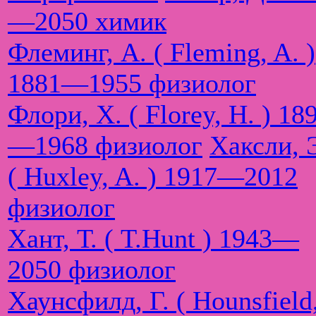
—2050 химик
Флеминг, А. ( Fleming, A. )
1881—1955 физиолог
Флори, Х. ( Florey, H. ) 18
—1968 физиолог
Хаксли, 
( Huxley, A. ) 1917—2012
физиолог
Хант, Т. ( T.Hunt ) 1943—
2050 физиолог
Хаунсфилд, Г. ( Hounsfield