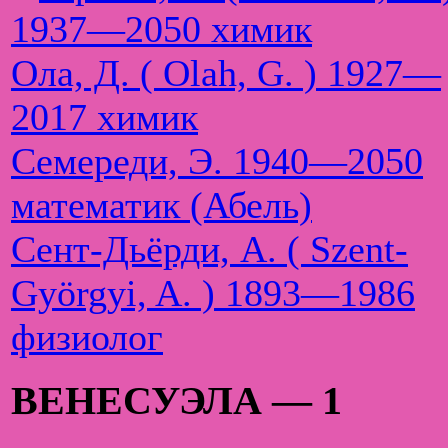
1937—2050 химик
Ола, Д. ( Olah, G. ) 1927—
2017 химик
Семереди, Э. 1940—2050
математик (Абель)
Сент-Дьёрди, А. ( Szent-
Györgyi, A. ) 1893—1986
физиолог
ВЕНЕСУЭЛА — 1