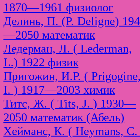
1870—1961 физиолог
Делинь, П. (P. Deligne) 19
—2050 математик
Ледерман, Л. ( Lederman,
L.) 1922 физик
Пригожин, И.Р. ( Prigogine
I. ) 1917—2003 химик
Титс, Ж. ( Tits, J. ) 1930—
2050 математик (Абель)
Хейманс, К. ( Heymans, C. 