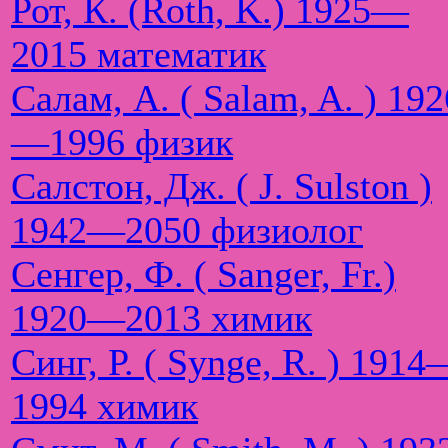
Рот, К. (Roth, K.) 1925—
2015 математик
Салам, А. ( Salam, A. ) 192
—1996 физик
Салстон, Дж. ( J. Sulston )
1942—2050 физиолог
Сенгер, Ф. ( Sanger, Fr.)
1920—2013 химик
Синг, Р. ( Synge, R. ) 1914
1994 химик