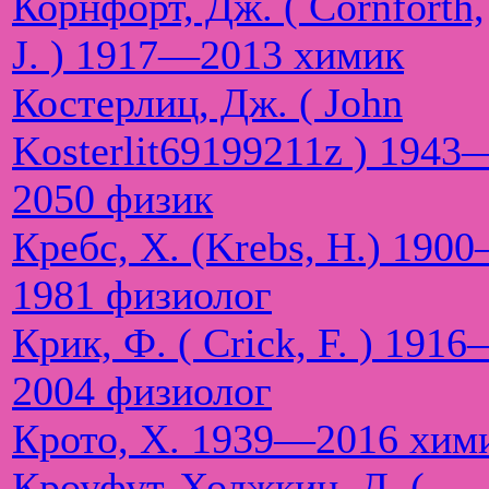
Корнфорт, Дж. ( Cornforth,
J. ) 1917—2013 химик
Костерлиц, Дж. ( John
Kosterlit69199211z ) 1943
2050 физик
Кребс, Х. (Krebs, H.) 190
1981 физиолог
Крик, Ф. ( Crick, F. ) 191
2004 физиолог
Крото, Х. 1939—2016 хим
Кроуфут-Ходжкин, Д. (