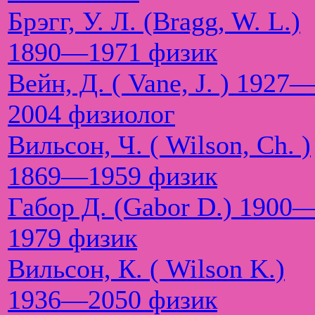
Брэгг, У. Л. (Bragg, W. L.)
1890—1971 физик
Вейн, Д. ( Vane, J. ) 1927
2004 физиолог
Вильсон, Ч. ( Wilson, Ch. )
1869—1959 физик
Габор Д. (Gabor D.) 1900
1979 физик
Вильсон, К. ( Wilson K.)
1936—2050 физик