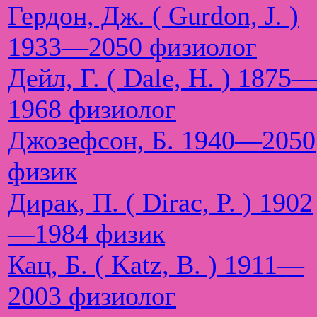
Гердон, Дж. ( Gurdon, J. )
1933—2050 физиолог
Дейл, Г. ( Dale, H. ) 1875
1968 физиолог
Джозефсон, Б. 1940—2050
физик
Дирак, П. ( Dirac, P. ) 1902
—1984 физик
Кац, Б. ( Katz, B. ) 1911—
2003 физиолог