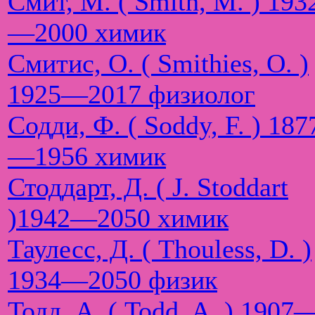
Смит, М. ( Smith, M. ) 193
—2000 химик
Смитис, О. ( Smithies, O. )
1925—2017 физиолог
Содди, Ф. ( Soddy, F. ) 187
—1956 химик
Стоддарт, Д. ( J. Stoddart
)1942—2050 химик
Таулесс, Д. ( Thouless, D. )
1934—2050 физик
Тодд, А. ( Todd, A. ) 1907