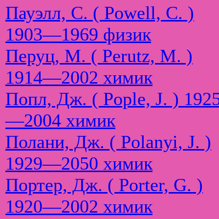
Пауэлл, С. ( Powell, C. )
1903—1969 физик
Перуц, М. ( Perutz, M. )
1914—2002 химик
Попл, Дж. ( Pople, J. ) 192
—2004 химик
Полани, Дж. ( Polanyi, J. )
1929—2050 химик
Портер, Дж. ( Porter, G. )
1920—2002 химик