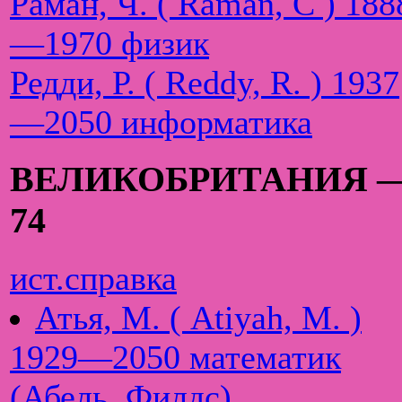
Раман, Ч. ( Raman, C ) 188
—1970 физик
Редди, Р. ( Reddy, R. ) 1937
—2050 информатика
ВЕЛИКОБРИТАНИЯ 
74
ист.справка
Атья, М. ( Atiyah, M. )
1929—2050 математик
(Абель, Филдс)