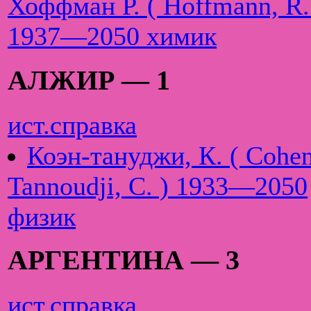
Хоффман Р. ( Hoffmann, R.
1937—2050 химик
АЛЖИР — 1
ист.справка
Коэн-тануджи, К. ( Cohe
Tannoudji, C. ) 1933—2050
физик
АРГЕНТИНА — 3
ист.справка